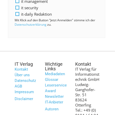
it management
it security
it-daily Redaktion
Mit Klick auf den Button "Jetzt Anmelden" stimme ich der
Datenschutzerklärung
zu.
IT Verlag
Wichtige
Kontakt
Links
IT Verlag für
Kontakt
Mediadaten
Informationst
Über uns
echnik GmbH
Glossar
Datenschutz
Ludwig-
Leserservice
AGB
Ganghofer-
Award
Impressum
Str. 51
Newsletter
Disclaimer
83624
IT-Anbieter
Otterfing
Autoren
Tel.: +49 (0)