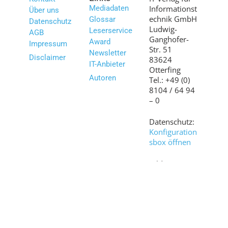
Mediadaten
Informationst
Über uns
echnik GmbH
Glossar
Datenschutz
Ludwig-
Leserservice
AGB
Ganghofer-
Award
Impressum
Str. 51
Newsletter
Disclaimer
83624
IT-Anbieter
Otterfing
Autoren
Tel.: +49 (0)
8104 / 64 94
– 0
Datenschutz:
Konfiguration
sbox öffnen
Bilder:
shutterstock.c
om
© 2007 – 2026 www.it-daily.net