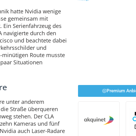
hnik hatte Nvidia wenige
sse gemeinsam mit
 Ein Serienfahrzeug des
 navigierte durch den
cisco und beachtete dabei
rkehrsschilder und
5-minütigen Route musste
 paar Situationen
re
Premium Anbi
are unter anderem
 die Straße überqueren
hweg stehen. Der CLA
 zehn Kameras und fünf
 Nvidia auch Laser-Radare