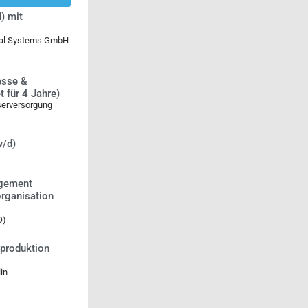
) mit
ical Systems GmbH
esse &
 für 4 Jahre)
serversorgung
w/d)
agement
rganisation
O)
tproduktion
in