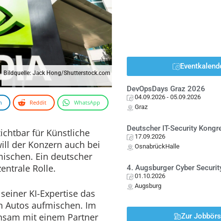
Eventkalend
Bildquelle: Jack Hong/Shutterstock.com
DevOpsDays Graz 2026
04.09.2026
- 05.09.2026
n
Reddit
WhatsApp
Graz
Deutscher IT-Security Kong
ichtbar für Künstliche
17.09.2026
will der Konzern auch bei
OsnabrückHalle
ischen. Ein deutscher
entrale Rolle.
4. Augsburger Cyber Securit
01.10.2026
Augsburg
 seiner KI-Expertise das
n Autos aufmischen. Im
nsam mit einem Partner
Zur Jobbör