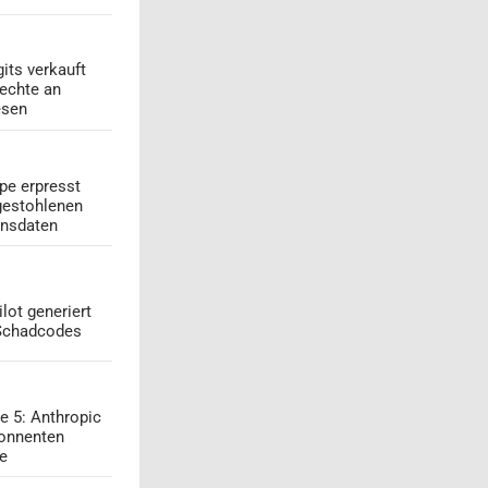
its verkauft
echte an
esen
pe erpresst
gestohlenen
onsdaten
lot generiert
 Schadcodes
e 5: Anthropic
onnenten
ge