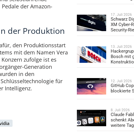
 Pedale der Amazon-
17. Juli 2026
Schwarz Dig
XM Cyber-R
in der Produktion
Security-Ri
afür, den Produktionsstart
13. Juli 2026
Hackergrup
ystems mit dem Namen Vera
Bosch mit 
onzern zufolge ist es
Konstrukti
 Vorgänger-Generation
 wurden in den
 Schlüsseltechnologie für
12. Juli 2026
GitHub Copi
 Intelligenz.
blockierte
8. Juli 2026
Claude Fabl
schenkt Ab
vidia
weitere Ta