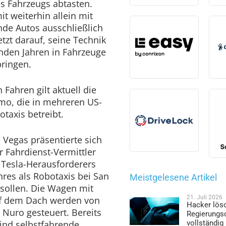
es Fahrzeugs abtasten.
t weiterhin allein mit
nde Autos ausschließlich
tzt darauf, seine Technik
den Jahren in Fahrzeuge
bringen.
Fahren gilt aktuell die
o, die in mehreren US-
otaxis betreibt.
 Vegas präsentierte sich
 Fahrdienst-Vermittler
 Tesla-Herausforderers
hres als Robotaxis bei San
Meistgelesene Artikel
 sollen. Die Wagen mit
21. Juli 2026
f dem Dach werden von
Hacker lös
 Nuro gesteuert. Bereits
Regierungs
sind selbstfahrende
vollständig