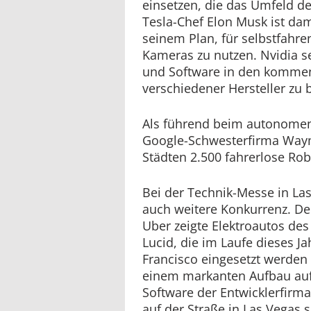
einsetzen, die das Umfeld d
Tesla-Chef Elon Musk ist dami
seinem Plan, für selbstfahre
Kameras zu nutzen. Nvidia se
und Software in den kommen
verschiedener Hersteller zu 
Als führend beim autonomen 
Google-Schwesterfirma Waym
Städten 2.500 fahrerlose Rob
Bei der Technik-Messe in Las
auch weitere Konkurrenz. Der
Uber zeigte Elektroautos des
Lucid, die im Laufe dieses Ja
Francisco eingesetzt werden
einem markanten Aufbau au
Software der Entwicklerfirma
auf der Straße in Las Vegas 