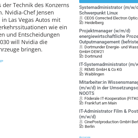
s der Technik des Konzerns
Systemadministrator (m/w/d
n. Nvidia-Chef Jensen
Schwerpunkt Linux
CEOS Corrected Electron Opt
 in Las Vegas Autos mit
Heidelberg
Verkehrssituationen wie ein
Projektmanager (w/m/d)
en und Entscheidungen
energiewirtschaftliche Proz
030 will Nvidia die
Outputmanagement (befristet
Dortmunder Energie- und Was
hrzeuge bringen.
GmbH DEW21
Dortmund
ige
IT-Systemadministrator (m/
REMS GmbH & Co KG
Waiblingen
Mitarbeiter:in Wissensman
(m/w/d) in der Umsetzungso
NOOTS
Föderale IT-Kooperation (FITK
Frankfurt am Main
IT-Administrator Film & Pos
(m/w/d)
CinePostproduction GmbH Berl
Berlin
Anzeige