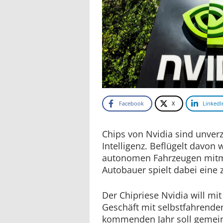
Facebook
X
LinkedI
Chips von Nvidia sind unverz
Intelligenz. Beflügelt davon 
autonomen Fahrzeugen mitm
Autobauer spielt dabei eine z
Der Chipriese Nvidia will mit
Geschäft mit selbstfahrende
kommenden Jahr soll gemei