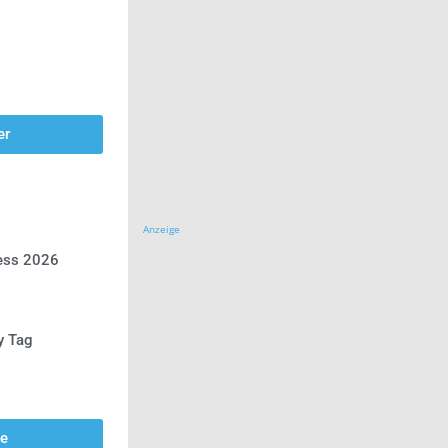
er
Anzeige
ress 2026
y Tag
se