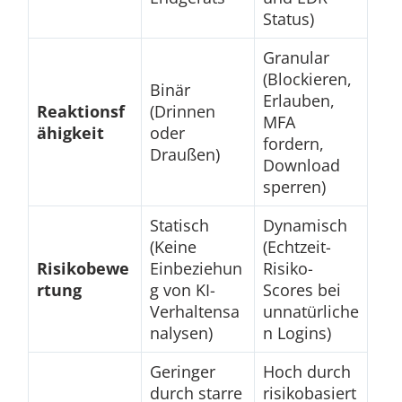
Status)
Granular
(Blockieren,
Binär
Erlauben,
Reaktionsf
(Drinnen
MFA
ähigkeit
oder
fordern,
Draußen)
Download
sperren)
Statisch
Dynamisch
(Keine
(Echtzeit-
Risikobewe
Einbeziehun
Risiko-
rtung
g von KI-
Scores bei
Verhaltensa
unnatürliche
nalysen)
n Logins)
Geringer
Hoch durch
durch starre
risikobasiert