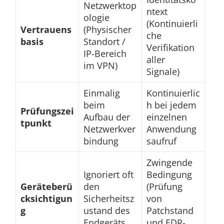
Netzwerktop
ntext
ologie
(Kontinuierli
Vertrauens
(Physischer
che
basis
Standort /
Verifikation
IP-Bereich
aller
im VPN)
Signale)
Einmalig
Kontinuierlic
beim
h bei jedem
Prüfungszei
Aufbau der
einzelnen
tpunkt
Netzwerkver
Anwendung
bindung
saufruf
Zwingende
Ignoriert oft
Bedingung
Geräteberü
den
(Prüfung
cksichtigun
Sicherheitsz
von
g
ustand des
Patchstand
Endgeräts
und EDR-