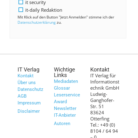
it security
it-daily Redaktion
Mit Klick auf den Button "Jetzt Anmelden" stimme ich der
Datenschutzerklärung
zu.
IT Verlag
Wichtige
Kontakt
Links
IT Verlag für
Kontakt
Mediadaten
Informationst
Über uns
echnik GmbH
Glossar
Datenschutz
Ludwig-
Leserservice
AGB
Ganghofer-
Award
Impressum
Str. 51
Newsletter
Disclaimer
83624
IT-Anbieter
Otterfing
Autoren
Tel.: +49 (0)
8104 / 64 94
– 0