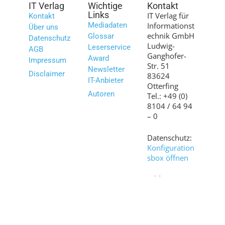
IT Verlag
Wichtige
Kontakt
Links
IT Verlag für
Kontakt
Mediadaten
Informationst
Über uns
echnik GmbH
Glossar
Datenschutz
Ludwig-
Leserservice
AGB
Ganghofer-
Award
Impressum
Str. 51
Newsletter
Disclaimer
83624
IT-Anbieter
Otterfing
Autoren
Tel.: +49 (0)
8104 / 64 94
– 0
Datenschutz:
Konfiguration
sbox öffnen
Bilder:
shutterstock.c
om
© 2007 – 2026 www.it-daily.net