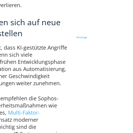
erlieren.
en sich auf neue
tellen
Anzeige
 dass KI-gestützte Angriffe
enn sich viele
frühen Entwicklungsphase
tion aus Automatisierung,
her Geschwindigkeit
ungen weiter zunehmen.
 empfehlen die Sophos-
herheitsmaßnahmen wie
es,
Multi-Faktor-
nsatz moderner
chtig sind die