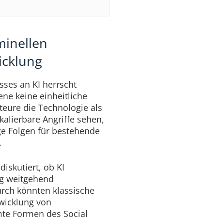
minellen
icklung
sses an KI herrscht
ne keine einheitliche
eure die Technologie als
kalierbare Angriffe sehen,
ge Folgen für bestehende
.
iskutiert, ob KI
ig weitgehend
rch könnten klassische
twicklung von
te Formen des Social