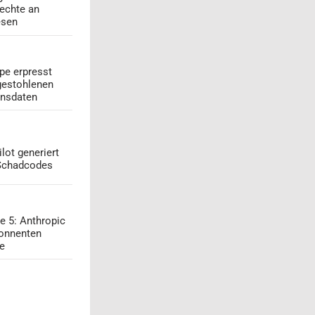
echte an
esen
pe erpresst
gestohlenen
onsdaten
lot generiert
 Schadcodes
e 5: Anthropic
onnenten
ge