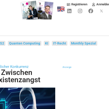
Registrieren
Anmelde
IS2
Quanten Computing
KI
IT-Recht
Monthly Spezial
icher Konkurrenz
Anzeige
: Zwischen
xistenzangst