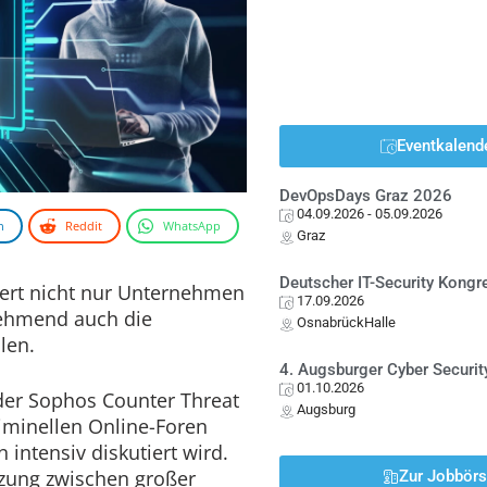
Eventkalend
DevOpsDays Graz 2026
04.09.2026
- 05.09.2026
n
Reddit
WhatsApp
Graz
Deutscher IT-Security Kong
dert nicht nur Unternehmen
17.09.2026
ehmend auch die
OsnabrückHalle
len.
4. Augsburger Cyber Securit
01.10.2026
der Sophos Counter Threat
Augsburg
kriminellen Online-Foren
 intensiv diskutiert wird.
zung zwischen großer
Zur Jobbör