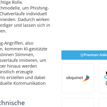
htige Rolle.
chmodelle, um Phishing-
Chatverläufe individuell
chneiden. Dadurch wirken
rdiger und lassen sich in
en.
g-Angriffen, also
on, kommen KI-gestützte
 können Stimmen,
Premium Anbi
verläufe imitieren, um
über hinaus werden
nstlich erzeugte
ms erstellen und dabei
viduelle Kommunikation
echnische