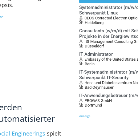
epsis.
Systemadministrator (m/w/d
Schwerpunkt Linux
ige
CEOS Corrected Electron Opt
Heidelberg
Consultants (w/m/d) mit Sch
Projekte in der Energiewirts
ISI Management Consulting 
Düsseldorf
IT Administrator
Embassy of the United States B
Berlin
IT-Systemadministrator (m/w
Schwerpunkt IT-Security
Herz- und Diabeteszentrum No
Bad Oeynhausen
IT-Anwendungsbetreuer (m/
PROGAS GmbH
werden
Dortmund
utomatisierter
Anzeige
ocial Engineerings
spielt