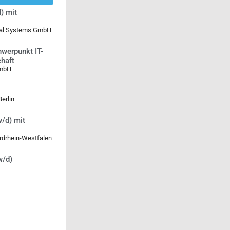
) mit
ical Systems GmbH
werpunkt IT-
chaft
GmbH
erlin
/d) mit
rdrhein-Westfalen
w/d)