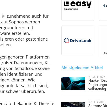
 KI zunehmend auch für
. Laut Sophos werben
ergrundforen mit
are erstellen,
isieren oder gestohlene
ollen.
ugen gehören Plattformen
 großer Datenmengen, KI-
Meistgelesene Artikel
lung von Schadcode sowie
len identifizieren und
21. Juli 2026
eigen können. Wie
Hacker lös
ngebote tatsächlich sind,
Regierungs
vollständig
 nur schwer überprüfen.
eift auf bekannte KI-Dienste
17. Juli 2026
Schwarz Dig