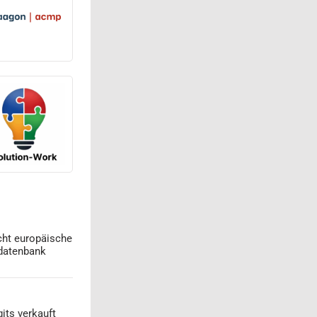
cht europäische
datenbank
its verkauft