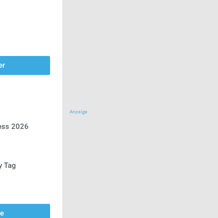
er
Anzeige
ress 2026
y Tag
se