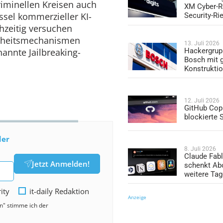
riminellen Kreisen auch
XM Cyber-R
sel kommerzieller KI-
Security-Ri
hzeitig versuchen
erheitsmechanismen
13. Juli 2026
Hackergrup
annte Jailbreaking-
Bosch mit 
Konstrukti
12. Juli 2026
GitHub Copi
blockierte
der
8. Juli 2026
Claude Fabl
Jetzt Anmelden!
schenkt Ab
weitere Ta
rity
it-daily Redaktion
Anzeige
en" stimme ich der