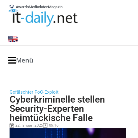
Awards
Mediadaten
Magazin
Menü
Gefälschter PoC-Exploit
Cyberkriminelle stellen
Security-Experten
heimtückische Falle
22. Januar, 2025
09:16