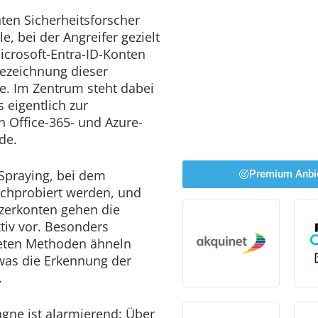
en Sicherheitsforscher
e, bei der Angreifer gezielt
Microsoft-Entra-ID-Konten
Bezeichnung dieser
. Im Zentrum steht dabei
s eigentlich zur
n Office-365- und Azure-
de.
Spraying, bei dem
Premium Anbi
rchprobiert werden, und
utzerkonten gehen die
ktiv vor. Besonders
eten Methoden ähneln
 was die Erkennung der
.
gne ist alarmierend: Über