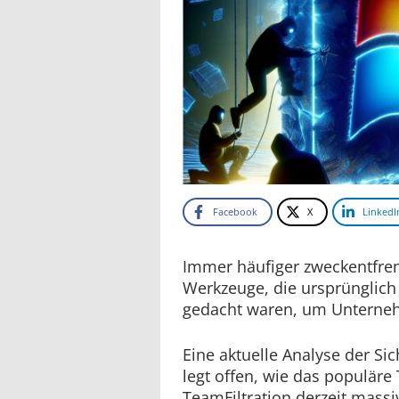
Facebook
X
LinkedI
Immer häufiger zweckentfre
Werkzeuge, die ursprünglich 
gedacht waren, um Unternehm
Eine aktuelle Analyse der Si
legt offen, wie das populär
TeamFiltration derzeit massiv