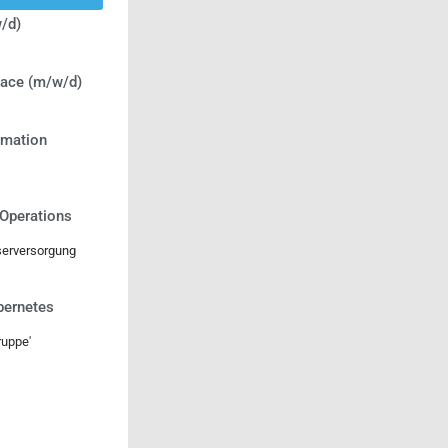
/d)
lace (m/w/d)
ormation
 Operations
serversorgung
bernetes
uppe'