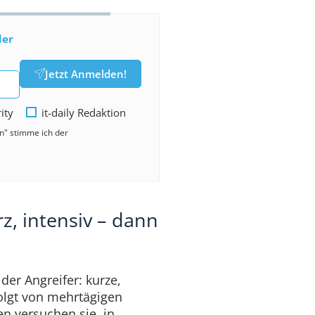
der
Jetzt Anmelden!
rity
it-daily Redaktion
en" stimme ich der
z, intensiv – dann
er Angreifer: kurze,
folgt von mehrtägigen
n versuchen sie, in