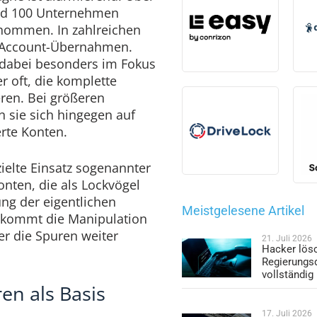
nd 100 Unternehmen
enommen. In zahlreichen
u Account-Übernahmen.
dabei besonders im Fokus
r oft, die komplette
ren. Bei größeren
n sie sich hingegen auf
erte Konten.
zielte Einsatz sogenannter
konten, die als Lockvögel
ng der eigentlichen
Meistgelesene Artikel
u kommt die Manipulation
er die Spuren weiter
21. Juli 2026
Hacker lös
Regierungs
vollständig
en als Basis
17. Juli 2026