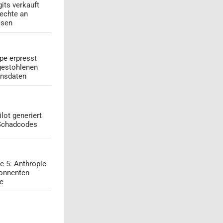
its verkauft
echte an
esen
pe erpresst
gestohlenen
onsdaten
lot generiert
 Schadcodes
e 5: Anthropic
onnenten
ge