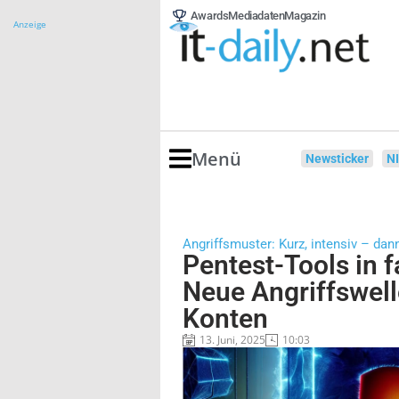
Awards
Mediadaten
Magazin
Anzeige
Menü
Newsticker
N
Angriffsmuster: Kurz, intensiv – da
Pentest-Tools in 
Neue Angriffswell
Konten
13. Juni, 2025
10:03