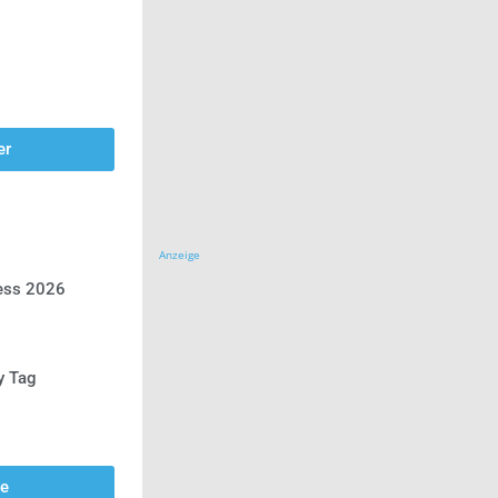
er
Anzeige
ress 2026
y Tag
se