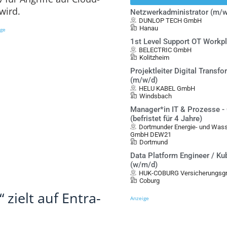
wird.
Netzwerkadministrator (m/w
DUNLOP TECH GmbH
Hanau
ige
1st Level Support OT Workp
BELECTRIC GmbH
Kolitzheim
Projektleiter Digital Transf
(m/w/d)
HELU KABEL GmbH
Windsbach
Manager*in IT & Prozesse -
(befristet für 4 Jahre)
Dortmunder Energie- und Was
GmbH DEW21
Dortmund
Data Platform Engineer / Ku
(w/m/d)
HUK-COBURG Versicherungsgr
Coburg
zielt auf Entra-
Anzeige