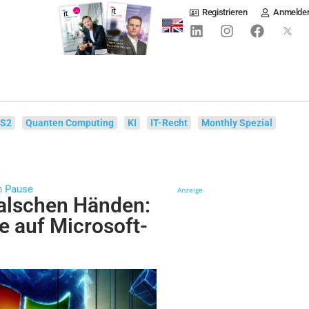
Registrieren
Anmelde
IS2
Quanten Computing
KI
IT-Recht
Monthly Spezial
nn Pause
Anzeige
falschen Händen:
e auf Microsoft-