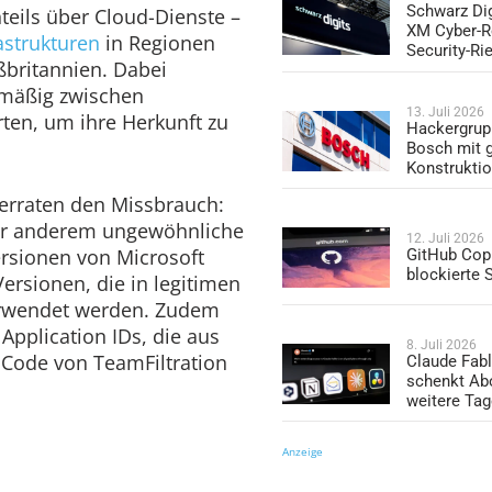
Schwarz Dig
nteils über Cloud-Dienste –
XM Cyber-R
astrukturen
in Regionen
Security-Ri
ßbritannien. Dabei
lmäßig zwischen
13. Juli 2026
ten, um ihre Herkunft zu
Hackergrup
Bosch mit 
Konstrukti
erraten den Missbrauch:
nter anderem ungewöhnliche
12. Juli 2026
ersionen von Microsoft
GitHub Copi
blockierte
sionen, die in legitimen
wendet werden. Zudem
 Application IDs, die aus
8. Juli 2026
 Code von TeamFiltration
Claude Fabl
schenkt Ab
weitere Ta
Anzeige