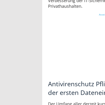
Verbesserung der IT-Sicherh
Privathaushalten.
Anze
Antivirenschutz Pf
der ersten Datene
Der Umfang aller derzeit ku