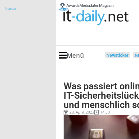
Awards
Mediadaten
Magazin
Anzeige
Menü
Newsticker
N
Was passiert onli
IT-Sicherheitslüc
und menschlich s
28. April, 2023
14:30