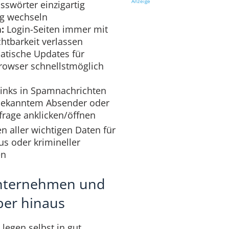
Anzeige
sswörter einzigartig
ig wechseln
:
Login-Seiten immer mit
htbarkeit verlassen
atische Updates für
rowser schnellstmöglich
inks in Spamnachrichten
bekanntem Absender oder
frage anklicken/öffnen
n aller wichtigen Daten für
us oder krimineller
en
Unternehmen und
ber hinaus
legen selbst in gut