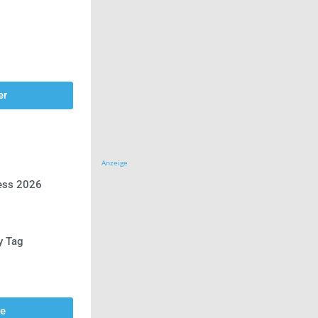
er
Anzeige
ress 2026
y Tag
se