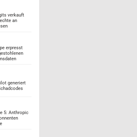
its verkauft
echte an
esen
pe erpresst
gestohlenen
onsdaten
lot generiert
 Schadcodes
e 5: Anthropic
onnenten
ge