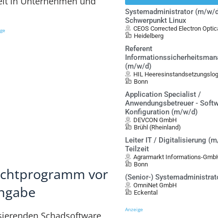
eit in Unternehmen und
Systemadministrator (m/w/d
Schwerpunkt Linux
CEOS Corrected Electron Opt
ige
Heidelberg
Referent
Informationssicherheitsma
(m/w/d)
HIL Heeresinstandsetzungslo
Bonn
Application Specialist /
Anwendungsbetreuer - Softw
Konfiguration (m/w/d)
DEVCON GmbH
Brühl (Rheinland)
Leiter IT / Digitalisierung (m
Teilzeit
Agrarmarkt Informations-Gmb
Bonn
lichtprogramm vor
(Senior-) Systemadministrat
OmniNet GmbH
ingabe
Eckental
Anzeige
rsierenden Schadsoftware