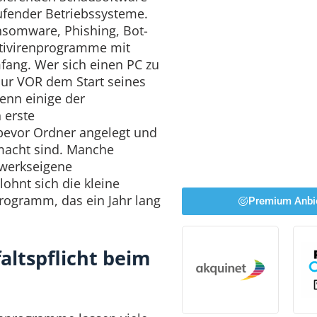
aufender Betriebssysteme.
nsomware, Phishing, Bot-
Antivirenprogramme mit
ang. Wer sich einen PC zu
nur VOR dem Start seines
enn einige der
 erste
evor Ordner angelegt und
macht sind. Manche
 werkseigene
lohnt sich die kleine
programm, das ein Jahr lang
Premium Anbi
altspflicht beim