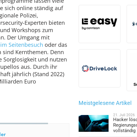
enprogramme lassen viele
 sich online ständig auf
ionale Polizei,
security-Experten bieten
n und Workshops zum
 an. Der Umgang mit
eim Seitenbesuch
oder das
n sind Kernthemen. Denn
e Sorglosigkeit und nutzen
rupellos aus. Durch ihr
haft jährlich (Stand 2022)
illiarden Euro
Meistgelesene Artikel
21. Juli 2026
Hacker lös
Regierungs
vollständig
der