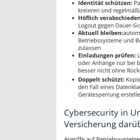
Identität schützen:
Pa
kreieren und regelmäß
Höflich verabschieden
Logout gegen Dauer-Sic
Aktuell bleiben:
autom
Betriebssysteme und B
zulassen
Einladungen prüfen:
L
oder Anhänge nur bei 
besser nicht ohne Rück
Doppelt schützt:
Kopie
den Fall eines Datenkla
Gerätesperrung erstell
Cybersecurity in 
Versicherung darü
Angriffe auf Betriebssysteme 