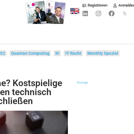
Registrieren
Anmelde
IS2
Quanten Computing
KI
IT-Recht
Monthly Spezial
ne? Kostspielige
Anzeige
ken technisch
chließen