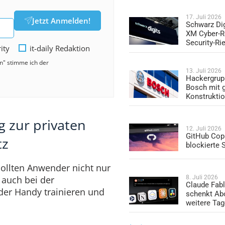
17. Juli 2026
Jetzt Anmelden!
Schwarz Dig
XM Cyber-R
Security-Ri
rity
it-daily Redaktion
en" stimme ich der
13. Juli 2026
Hackergrup
Bosch mit 
Konstrukti
zur privaten
12. Juli 2026
GitHub Copi
tz
blockierte
llten Anwender nicht nur
8. Juli 2026
auch bei der
Claude Fabl
der Handy trainieren und
schenkt Ab
weitere Ta