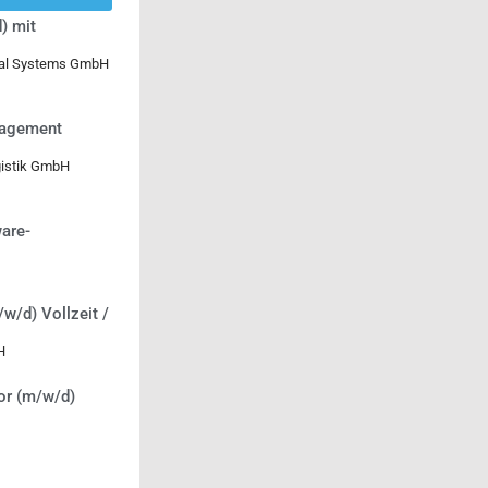
) mit
ical Systems GmbH
nagement
gistik GmbH
are-
/w/d) Vollzeit /
H
or (m/w/d)