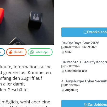
Eventkalend
DevOpsDays Graz 2026
04.09.2026
- 05.09.2026
Graz
n
Reddit
WhatsApp
Deutscher IT-Security Kong
nkäufe, Informationssuche
17.09.2026
OsnabrückHalle
d grenzenlos. Kriminellen
Umfang den Zugriff auf
4. Augsburger Cyber Securit
h aller damit
01.10.2026
en Geschäfte.
Augsburg
t möglich, wohl aber eine
Zur Jobbör