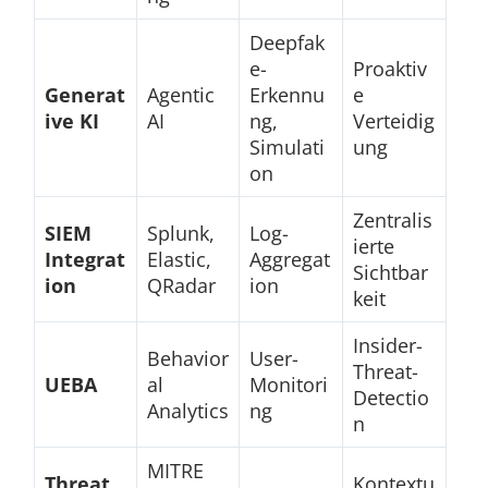
Deepfak
e-
Proaktiv
Generat
Agentic
Erkennu
e
ive KI
AI
ng,
Verteidig
Simulati
ung
on
Zentralis
SIEM
Splunk,
Log-
ierte
Integrat
Elastic,
Aggregat
Sichtbar
ion
QRadar
ion
keit
Insider-
Behavior
User-
Threat-
UEBA
al
Monitori
Detectio
Analytics
ng
n
MITRE
Threat
Kontextu