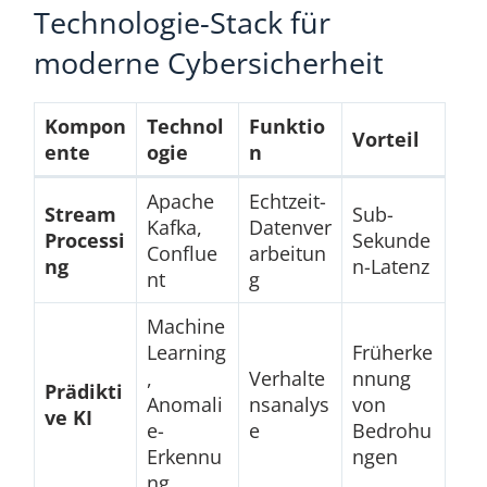
Technologie-Stack für
moderne Cybersicherheit
Kompon
Technol
Funktio
Vorteil
ente
ogie
n
Apache
Echtzeit-
Stream
Sub-
Kafka,
Datenver
Processi
Sekunde
Conflue
arbeitun
ng
n-Latenz
nt
g
Machine
Learning
Früherke
,
Verhalte
nnung
Prädikti
Anomali
nsanalys
von
ve KI
e-
e
Bedrohu
Erkennu
ngen
ng