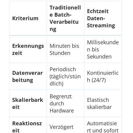
Traditionell
Echtzeit
e Batch-
Kriterium
Daten-
Verarbeitu
Streaming
ng
Millisekunde
Erkennungs
Minuten bis
n bis
zeit
Stunden
Sekunden
Periodisch
Datenverar
Kontinuierlic
(täglich/stün
beitung
h (24/7)
dlich)
Begrenzt
Skalierbark
Elastisch
durch
eit
skalierbar
Hardware
Reaktionsz
Automatisie
Verzögert
eit
rt und sofort