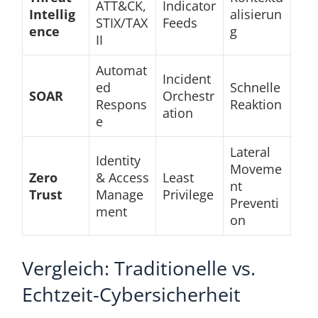
ATT&CK,
Indicator
Intellig
alisierun
STIX/TAX
Feeds
ence
g
II
Automat
Incident
ed
Schnelle
SOAR
Orchestr
Respons
Reaktion
ation
e
Lateral
Identity
Moveme
Zero
& Access
Least
nt
Trust
Manage
Privilege
Preventi
ment
on
Vergleich: Traditionelle vs.
Echtzeit-Cybersicherheit