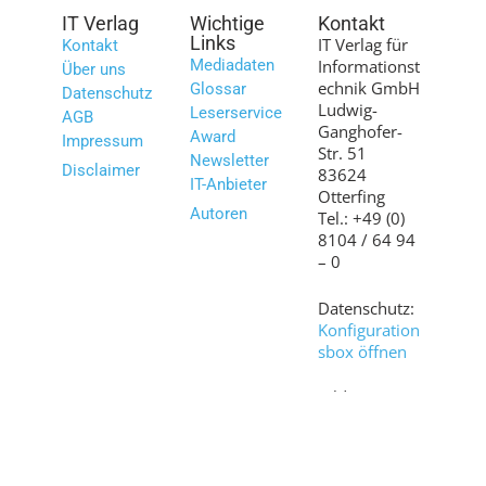
IT Verlag
Wichtige
Kontakt
Links
IT Verlag für
Kontakt
Mediadaten
Informationst
Über uns
echnik GmbH
Glossar
Datenschutz
Ludwig-
Leserservice
AGB
Ganghofer-
Award
Impressum
Str. 51
Newsletter
Disclaimer
83624
IT-Anbieter
Otterfing
Autoren
Tel.: +49 (0)
8104 / 64 94
– 0
Datenschutz:
Konfiguration
sbox öffnen
Bilder:
shutterstock.c
om
© 2007 – 2026 www.it-daily.net