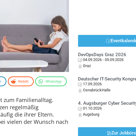
Eventkalend
DevOpsDays Graz 2026
04.09.2026
- 05.09.2026
Graz
Deutscher IT-Security Kong
n
Reddit
WhatsApp
17.09.2026
OsnabrückHalle
t zum Familienalltag.
4. Augsburger Cyber Securit
zen regelmäßig
01.10.2026
ufig die ihrer Eltern.
Augsburg
bei vielen der Wunsch nach
Zur Jobbör