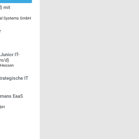
) mit
ical Systems GmbH
r
Junior IT-
/m/d)
 Hessen
trategische IT
Humans EaaS
mbH