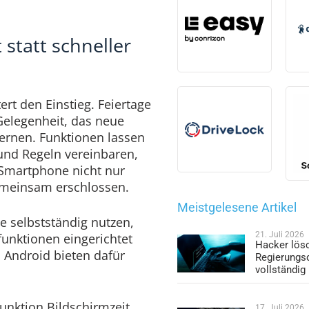
statt schneller
tert den Einstieg. Feiertage
Gelegenheit, das neue
rnen. Funktionen lassen
 und Regeln vereinbaren,
 Smartphone nicht nur
emeinsam erschlossen.
Meistgelesene Artikel
 selbstständig nutzen,
21. Juli 2026
funktionen eingerichtet
Hacker lös
 Android bieten dafür
Regierungs
vollständig
unktion Bildschirmzeit
17. Juli 2026