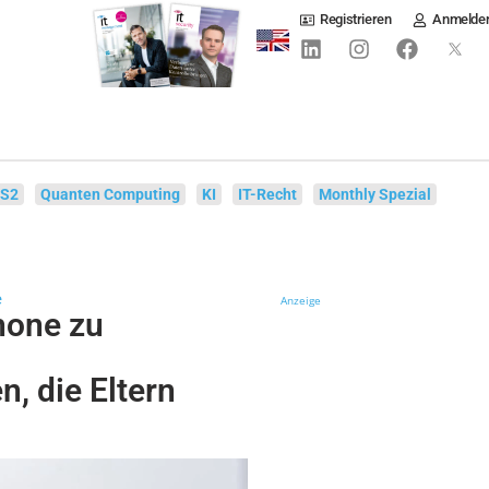
Registrieren
Anmelde
IS2
Quanten Computing
KI
IT-Recht
Monthly Spezial
e
Anzeige
hone zu
 die Eltern