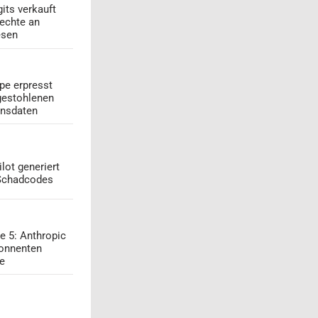
its verkauft
echte an
esen
pe erpresst
gestohlenen
onsdaten
lot generiert
 Schadcodes
e 5: Anthropic
onnenten
ge