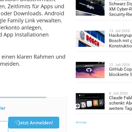
Schwarz Dig
n, Zeitlimits für Apps und
XM Cyber-R
 oder Downloads. Android
Security-Ri
le Family Link verwalten.
derkonto anlegen,
13. Juli 2026
d App Installationen
Hackergrup
Bosch mit 
Konstrukti
n einen klaren Rahmen und
rmeiden.
12. Juli 2026
GitHub Copi
blockierte
8. Juli 2026
Claude Fabl
schenkt Ab
der
weitere Ta
Jetzt Anmelden!
Anzeige