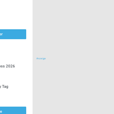
er
Anzeige
ress 2026
y Tag
se