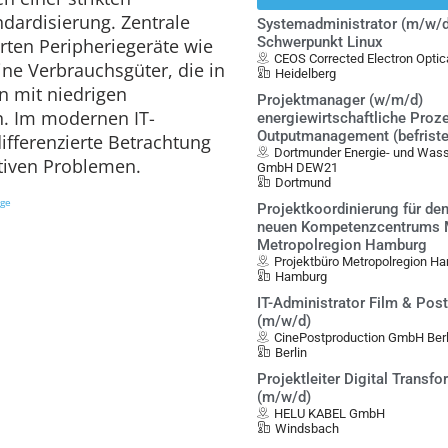
dardisierung. Zentrale
Systemadministrator (m/w/d
Schwerpunkt Linux
rten Peripheriegeräte wie
CEOS Corrected Electron Opt
ne Verbrauchsgüter, die in
Heidelberg
n mit niedrigen
Projektmanager (w/m/d)
n. Im modernen IT-
energiewirtschaftliche Proz
Outputmanagement (befristet
fferenzierte Betrachtung
Dortmunder Energie- und Was
tiven Problemen.
GmbH DEW21
Dortmund
ige
Projektkoordinierung für de
neuen Kompetenzcentrums Mo
Metropolregion Hamburg
Projektbüro Metropolregion Ha
Hamburg
IT-Administrator Film & Pos
(m/w/d)
CinePostproduction GmbH Berl
Berlin
Projektleiter Digital Transf
(m/w/d)
HELU KABEL GmbH
Windsbach