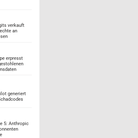
its verkauft
echte an
esen
pe erpresst
gestohlenen
onsdaten
lot generiert
 Schadcodes
e 5: Anthropic
onnenten
ge