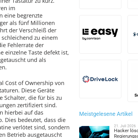
ner Tastatur zu kurz.
ren im
n eine begrenzte
er als fünf Millionen
rt der Verschleiß der
schleichend zu einem
ie Fehlerrate der
 einzelne Taste defekt ist,
getauscht und als
en.
al Cost of Ownership von
turen. Diese Geräte
 Schalter, die für bis zu
ngen zertifiziert sind.
n hierbei auf das
Meistgelesene Artikel
. Dies bedeutet, dass die
atine verlötet sind, sondern
21. Juli 2026
Hacker lös
en Betrieb ausgetauscht
Regierungs