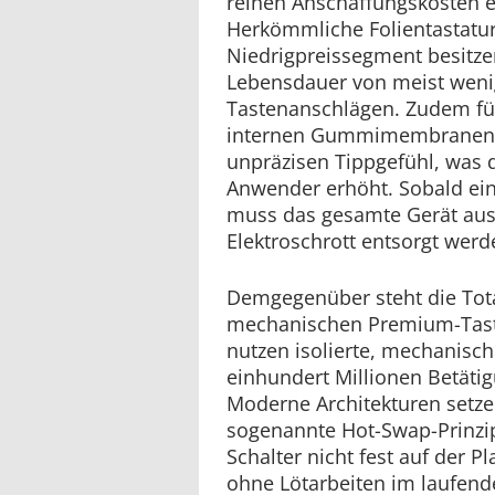
reinen Anschaffungskosten ei
Herkömmliche Folientastatu
Niedrigpreissegment besitze
Lebensdauer von meist wenig
Tastenanschlägen. Zudem füh
internen Gummimembranen 
unpräzisen Tippgefühl, was d
Anwender erhöht. Sobald eine
muss das gesamte Gerät aus
Elektroschrott entsorgt werd
Demgegenüber steht die Tot
mechanischen Premium-Tasta
nutzen isolierte, mechanische
einhundert Millionen Betätigu
Moderne Architekturen setze
sogenannte Hot-Swap-Prinzip
Schalter nicht fest auf der Pl
ohne Lötarbeiten im laufend