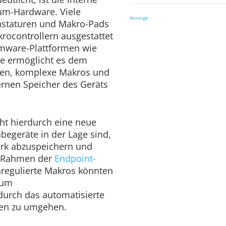
um-Hardware. Viele
Anzeige
astaturen und Makro-Pads
krocontrollern ausgestattet
mware-Plattformen wie
re ermöglicht es dem
gen, komplexe Makros und
ernen Speicher des Geräts
eht hierdurch eine neue
begeräte in der Lage sind,
ark abzuspeichern und
m Rahmen der
Endpoint-
nregulierte Makros könnten
 um
urch das automatisierte
len zu umgehen.