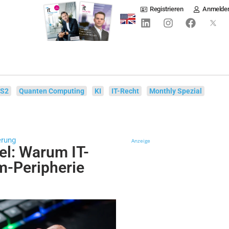
Registrieren
Anmelde
IS2
Quanten Computing
KI
IT-Recht
Monthly Spezial
erung
Anzeige
el: Warum IT-
m-Peripherie