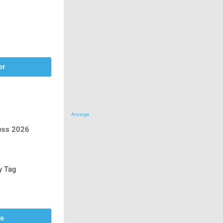
er
Anzeige
ress 2026
y Tag
se