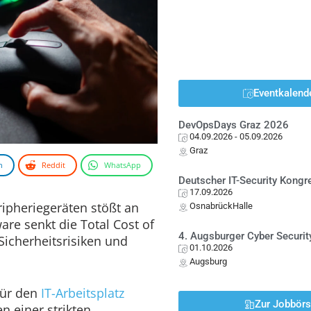
Eventkalend
DevOpsDays Graz 2026
04.09.2026
- 05.09.2026
Graz
n
Reddit
WhatsApp
Deutscher IT-Security Kong
17.09.2026
ripheriegeräten stößt an
OsnabrückHalle
re senkt die Total Cost of
4. Augsburger Cyber Securit
Sicherheitsrisiken und
01.10.2026
Augsburg
für den
IT-Arbeitsplatz
Zur Jobbör
n einer strikten