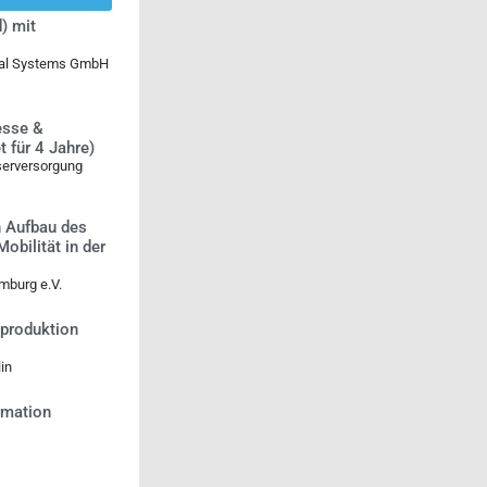
) mit
ical Systems GmbH
esse &
 für 4 Jahre)
serversorgung
n Aufbau des
bilität in der
mburg e.V.
tproduktion
in
ormation