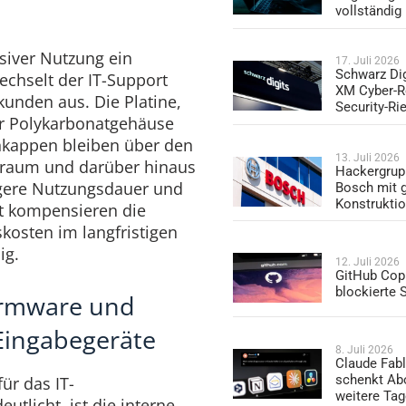
vollständig
nsiver Nutzung ein
17. Juli 2026
Schwarz Dig
echselt der IT-Support
XM Cyber-R
kunden aus. Die Platine,
Security-Ri
r Polykarbonatgehäuse
nkappen bleiben über den
13. Juli 2026
traum und darüber hinaus
Hackergrup
ängere Nutzungsdauer und
Bosch mit 
Konstrukti
t kompensieren die
skosten im langfristigen
ig.
12. Juli 2026
GitHub Copi
blockierte
Firmware und
Eingabegeräte
8. Juli 2026
Claude Fabl
schenkt Ab
für das IT-
weitere Ta
tlicht, ist die interne