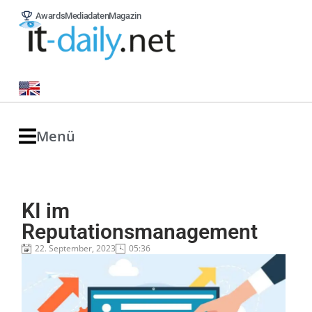
Awards
Mediadaten
Magazin
Menü
KI im
Reputationsmanagement
22. September, 2023
05:36