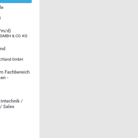
le
H
w/m/d)
MBH & CO. KG
und
tschland GmbH
m Fachbereich
en -
intechnik /
 / Sales