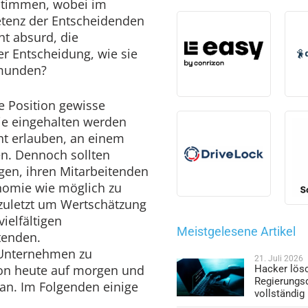
estimmen, wobei im
tenz der Entscheidenden
cht absurd, die
er Entscheidung, wie sie
ormunden?
de Position gewisse
die eingehalten werden
ht erlauben, an einem
n. Dennoch sollten
gen, ihren Mitarbeitenden
onomie wie möglich zu
 zuletzt um Wertschätzung
ielfältigen
Meistgelesene Artikel
tenden.
 Unternehmen zu
21. Juli 2026
 von heute auf morgen und
Hacker lös
Regierungs
lan. Im Folgenden einige
vollständig