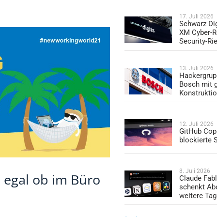
17. Juli 2026
Schwarz Dig
XM Cyber-R
Security-Ri
13. Juli 2026
Hackergrup
Bosch mit 
Konstrukti
12. Juli 2026
GitHub Copi
blockierte
8. Juli 2026
 egal ob im Büro
Claude Fabl
schenkt Ab
weitere Ta