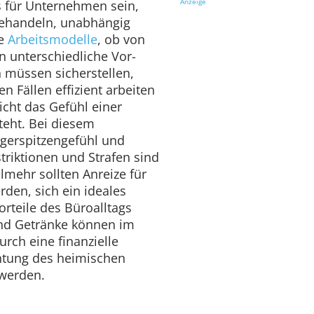
Anzeige
es für Unternehmen sein,
 behandeln, unabhängig
de
Arbeitsmodelle
, ob von
 unterschiedliche Vor-
 müssen sicherstellen,
n Fällen effizient arbeiten
cht das Gefühl einer
eht. Bei diesem
gerspitzengefühl und
riktionen und Strafen sind
elmehr sollten Anreize für
den, sich ein ideales
orteile des Büroalltags
und Getränke können im
rch eine finanzielle
chtung des heimischen
 werden.