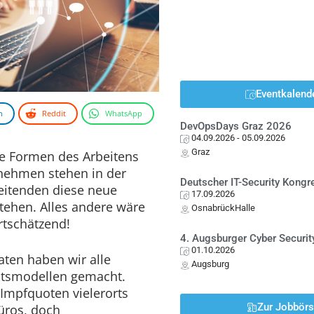
Eventkalend
n
Reddit
WhatsApp
DevOpsDays Graz 2026
04.09.2026
- 05.09.2026
Graz
ne Formen des Arbeitens
nehmen stehen in der
Deutscher IT-Security Kong
eitenden diese neue
17.09.2026
stehen. Alles andere wäre
OsnabrückHalle
tschätzend!
4. Augsburger Cyber Securit
01.10.2026
ten haben wir alle
Augsburg
itsmodellen gemacht.
Impfquoten vielerorts
Zur Jobbör
üros, doch