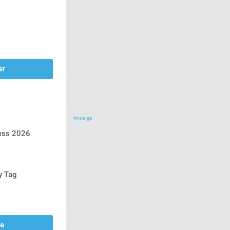
er
Anzeige
ress 2026
y Tag
se