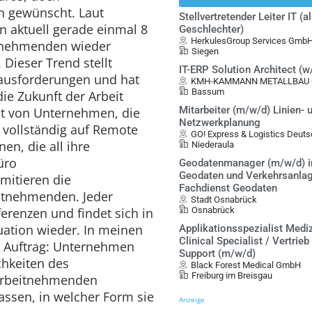
len gewünscht. Laut
Stellvertretender Leiter IT (al
n aktuell gerade einmal 8
Geschlechter)
HerkulesGroup Services Gmb
itnehmenden wieder
Siegen
 Dieser Trend stellt
IT-ERP Solution Architect (
ausforderungen und hat
KMH-KAMMANN METALLBAU G
Bassum
die Zukunft der Arbeit
Mitarbeiter (m/w/d) Linien- 
ht von Unternehmen, die
Netzwerkplanung
 vollständig auf Remote
GO! Express & Logistics Deu
en, die all ihre
Niederaula
üro
Geodatenmanager (m/w/d) i
Geodaten und Verkehrsanlag
imitieren die
Fachdienst Geodaten
itnehmenden. Jeder
Stadt Osnabrück
ferenzen und findet sich in
Osnabrück
uation wieder. In meinen
Applikationsspezialist Mediz
Clinical Specialist / Vertrieb
er Auftrag: Unternehmen
Support (m/w/d)
hkeiten des
Black Forest Medical GmbH
Freiburg im Breisgau
 Arbeitnehmenden
assen, in welcher Form sie
Anzeige