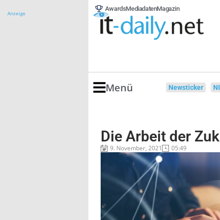
Awards
Mediadaten
Magazin
Anzeige
Menü
Newsticker
N
Die Arbeit der Zuku
9. November, 2021
05:49