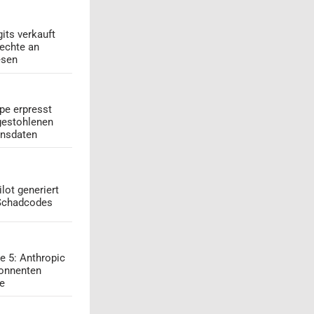
its verkauft
echte an
esen
pe erpresst
gestohlenen
onsdaten
lot generiert
 Schadcodes
e 5: Anthropic
onnenten
ge