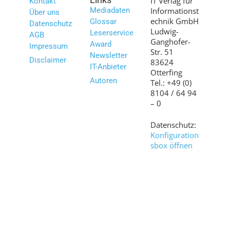
IT Verlag für
Kontakt
Mediadaten
Informationst
Über uns
echnik GmbH
Glossar
Datenschutz
Ludwig-
Leserservice
AGB
Ganghofer-
Award
Impressum
Str. 51
Newsletter
Disclaimer
83624
IT-Anbieter
Otterfing
Autoren
Tel.: +49 (0)
8104 / 64 94
– 0
Datenschutz:
Konfiguration
sbox öffnen
Bilder:
shutterstock.c
om
© 2007 – 2026 www.it-daily.net