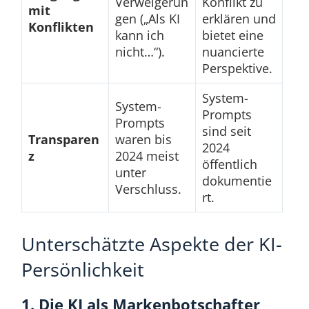
Verweigerun
Konflikt zu
mit
gen („Als KI
erklären und
Konflikten
kann ich
bietet eine
nicht…“).
nuancierte
Perspektive.
System-
System-
Prompts
Prompts
sind seit
Transparen
waren bis
2024
z
2024 meist
öffentlich
unter
dokumentie
Verschluss.
rt.
Unterschätzte Aspekte der KI-
Persönlichkeit
1. Die KI als Markenbotschafter