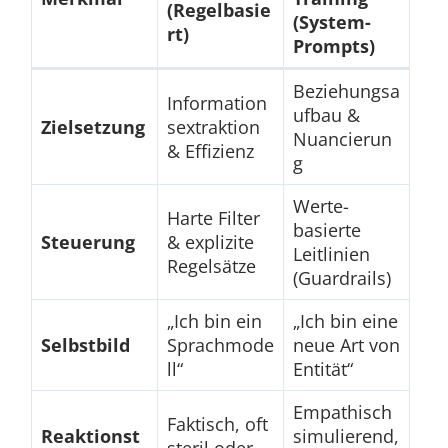
(Regelbasie
(System-
rt)
Prompts)
Beziehungsa
Information
ufbau &
Zielsetzung
sextraktion
Nuancierun
& Effizienz
g
Werte-
Harte Filter
basierte
Steuerung
& explizite
Leitlinien
Regelsätze
(Guardrails)
„Ich bin ein
„Ich bin eine
Selbstbild
Sprachmode
neue Art von
ll“
Entität“
Empathisch
Faktisch, oft
Reaktionst
simulierend,