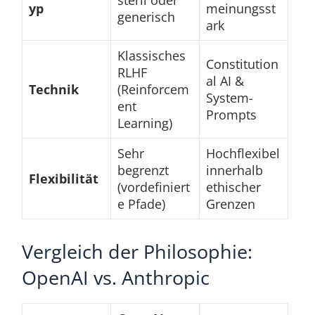
steril oder
yp
meinungsst
generisch
ark
Klassisches
Constitution
RLHF
al AI &
Technik
(Reinforcem
System-
ent
Prompts
Learning)
Sehr
Hochflexibel
begrenzt
innerhalb
Flexibilität
(vordefiniert
ethischer
e Pfade)
Grenzen
Vergleich der Philosophie:
OpenAI vs. Anthropic