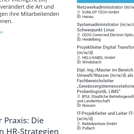
verändert die Art und
Netzwerkadministrator (m/w
DUNLOP TECH GmbH
gen ihre Mitarbeitenden
Hanau
önnen.
Systemadministrator (m/w/d
Schwerpunkt Linux
ige
CEOS Corrected Electron Opt
Heidelberg
Projektleiter Digital Transf
(m/w/d)
HELU KABEL GmbH
Windsbach
Dipl.-Ing./Master im Bereich
Umwelt/Wasser (m/w/d) als
Fachbereichsleiter
„Gewässergütemessstatione
Probenlogistik, LIMS“
BfUL Staatliche Betriebsgesel
und Landwirtschaft
Nossen
IT-Projektleiter und Leiter IT
 Praxis: Die
(w/m/d)
RailAdventure GmbH
in HR-Strategien
Pullach