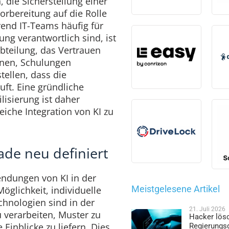
 die Sicherstellung einer
orbereitung auf die Rolle
rend IT-Teams häufig für
ng verantwortlich sind, ist
bteilung, das Vertrauen
nnen, Schulungen
ellen, dass die
uft. Eine gründliche
lisierung ist daher
eiche Integration von KI zu
ade neu definiert
ndungen von KI in der
Meistgelesene Artikel
öglichkeit, individuelle
echnologien sind in der
21. Juli 2026
verarbeiten, Muster zu
Hacker lös
Einblicke zu liefern. Dies
Regierungs