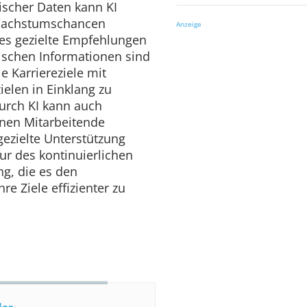
ischer Daten kann KI
Wachstumschancen
Anzeige
hes gezielte Empfehlungen
ischen Informationen sind
e Karriereziele mit
elen in Einklang zu
durch KI kann auch
denen Mitarbeitende
gezielte Unterstützung
tur des kontinuierlichen
g, die es den
re Ziele effizienter zu
der