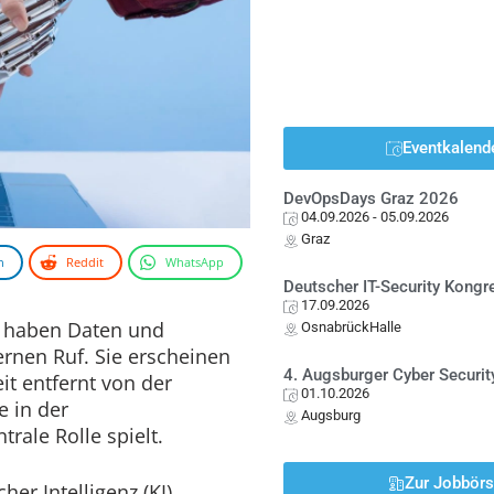
Eventkalend
DevOpsDays Graz 2026
04.09.2026
- 05.09.2026
Graz
n
Reddit
WhatsApp
Deutscher IT-Security Kong
17.09.2026
t haben Daten und
OsnabrückHalle
ernen Ruf. Sie erscheinen
4. Augsburger Cyber Securit
t entfernt von der
01.10.2026
 in der
Augsburg
rale Rolle spielt.
Zur Jobbör
her Intelligenz (KI)