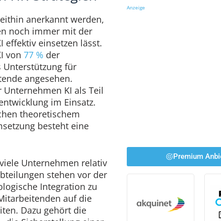
Anzeige
weithin anerkannt werden,
en noch immer mit der
I effektiv einsetzen lässt.
KI von
77 %
der
 Unterstützung für
itende angesehen.
 Unternehmen KI als Teil
lentwicklung im Einsatz.
schen theoretischem
msetzung besteht eine
Premium Anbi
 viele Unternehmen relativ
abteilungen stehen vor der
ologische Integration zu
Mitarbeitenden auf die
iten. Dazu gehört die