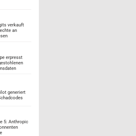
its verkauft
echte an
esen
pe erpresst
gestohlenen
onsdaten
lot generiert
 Schadcodes
e 5: Anthropic
onnenten
ge