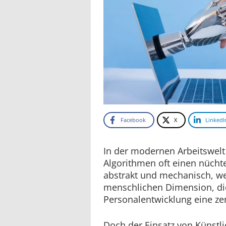
Facebook
X
LinkedI
In der modernen Arbeitswel
Algorithmen oft einen nücht
abstrakt und mechanisch, wei
menschlichen Dimension, die
Personalentwicklung eine zent
Doch der Einsatz von Künstlic