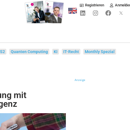
Registrieren
Anmelde
IS2
Quanten Computing
KI
IT-Recht
Monthly Spezial
Anzeige
ung mit
igenz