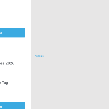
er
Anzeige
ress 2026
y Tag
se