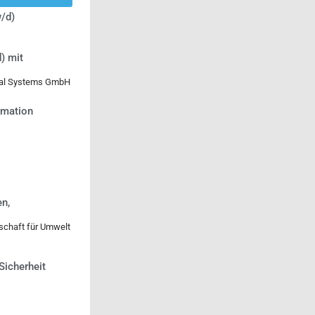
/d)
) mit
ical Systems GmbH
ormation
n,
lschaft für Umwelt
-Sicherheit