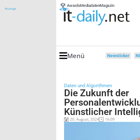
Awards
Mediadaten
Magazin
Anzeige
Menü
Newsticker
N
Daten und Algorithmen
Die Zukunft der
Personalentwickl
Künstlicher Intell
20. August, 2024
16:09