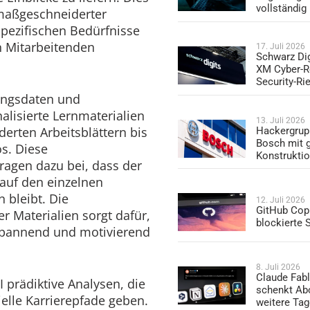
vollständig
 maßgeschneiderter
spezifischen Bedürfnisse
n Mitarbeitenden
17. Juli 2026
Schwarz Dig
XM Cyber-R
Security-Ri
ungsdaten und
alisierte Lernmaterialien
13. Juli 2026
erten Arbeitsblättern bis
Hackergrup
Bosch mit 
os. Diese
Konstrukti
ragen dazu bei, dass der
auf den einzelnen
 bleibt. Die
12. Juli 2026
GitHub Copi
r Materialien sorgt dafür,
blockierte
spannend und motivierend
8. Juli 2026
Claude Fabl
 prädiktive Analysen, die
schenkt Ab
ielle Karrierepfade geben.
weitere Ta