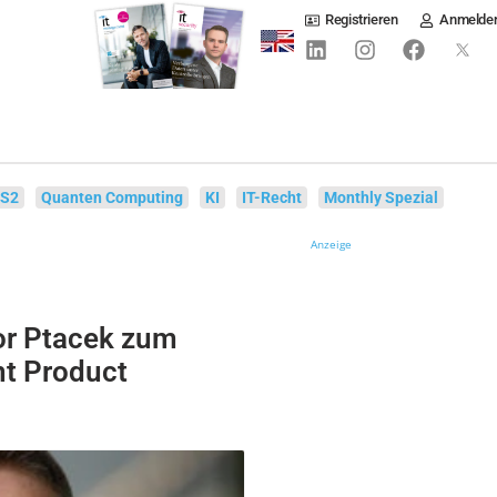
Registrieren
Anmelde
IS2
Quanten Computing
KI
IT-Recht
Monthly Spezial
Anzeige
or Ptacek zum
nt Product