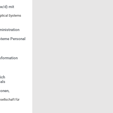
w/d) mit
Optical Systems
inistration
teme Personal
nsformation
eich
als
onen,
sellschaft für