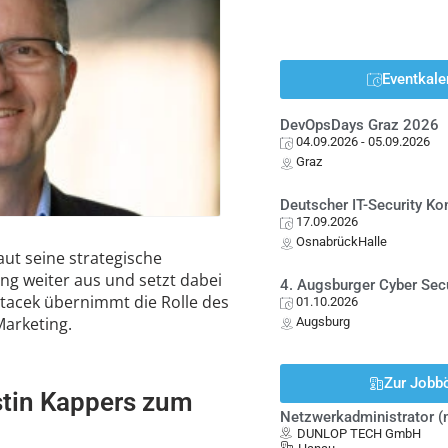
Eventkale
DevOpsDays Graz 2026
04.09.2026
- 05.09.2026
Graz
Deutscher IT-Security K
17.09.2026
OsnabrückHalle
ut seine strategische
g weiter aus und setzt dabei
4. Augsburger Cyber Sec
tacek übernimmt die Rolle des
01.10.2026
Marketing.
Augsburg
Zur Jobb
stin Kappers zum
Netzwerkadministrator 
DUNLOP TECH GmbH