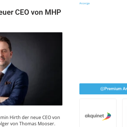
Anzeige
 neuer CEO von MHP
Premium An
jamin Hirth der neue CEO von
olger von Thomas Mooser.