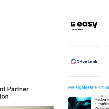
Meistgelesene Artike
mt Partner
ion
21. Juli 2
Hacker l
europäi
Regieru