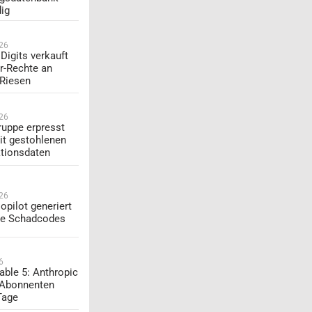
dig
026
Digits verkauft
r-Rechte an
-Riesen
026
uppe erpresst
t gestohlenen
tionsdaten
026
opilot generiert
te Schadcodes
6
able 5: Anthropic
 Abonnenten
Tage