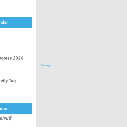
nder
ongress 2026
Anzeige
urity Tag
örse
(m/w/d)