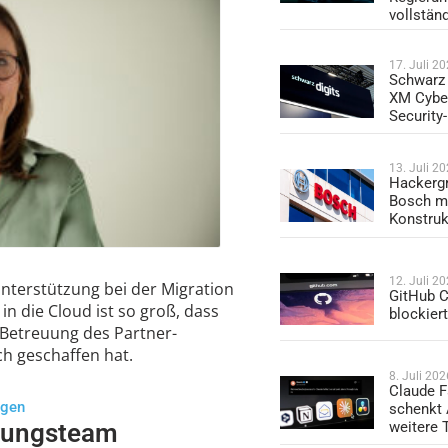
vollstän
17. Juli 2
Schwarz 
XM Cybe
Security
13. Juli 2
Hackergr
Bosch mi
Konstruk
12. Juli 2
Unterstützung bei der Migration
GitHub C
n die Cloud ist so groß, dass
blockier
e Betreuung des Partner-
h geschaffen hat.
8. Juli 202
Claude F
ngen
schenkt
weitere 
rungsteam