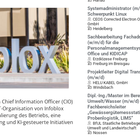
Hanau
Systemadministrator (m/
Schwerpunkt Linux
CEOS Corrected Electron 
GmbH
Heidelberg
Sachbearbeitung Fachadm
(w/m/d) für die
Personalmanagementsys
Office und KIDICAP
Erzdiözese Freiburg
Freiburg im Breisgau
Projektleiter Digital Tra
(m/w/d)
HELU KABEL GmbH
Windsbach
Dipl.-Ing./Master im Ber
 Chief Information Officer (CIO)
Umwelt/Wasser (m/w/d) 
Fachbereichsleiter
IT-Organisation von Infoblox
„Gewässergütemessstati
alierung des Betriebs, eine
Probenlogistik, LIMS“
g und KI-gesteuerte Initiativen
BfUL Staatliche Betriebsge
Umwelt und Landwirtschaft
Nossen