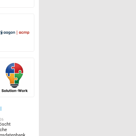
l
026
öscht
sche
ngsdatenbank