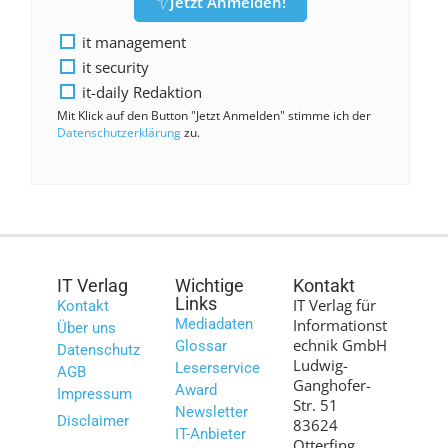
Jetzt Anmelden!
it management
it security
it-daily Redaktion
Mit Klick auf den Button "Jetzt Anmelden" stimme ich der
Datenschutzerklärung
zu.
IT Verlag
Wichtige
Kontakt
Links
IT Verlag für
Kontakt
Mediadaten
Informationst
Über uns
echnik GmbH
Glossar
Datenschutz
Ludwig-
Leserservice
AGB
Ganghofer-
Award
Impressum
Str. 51
Newsletter
Disclaimer
83624
IT-Anbieter
Otterfing