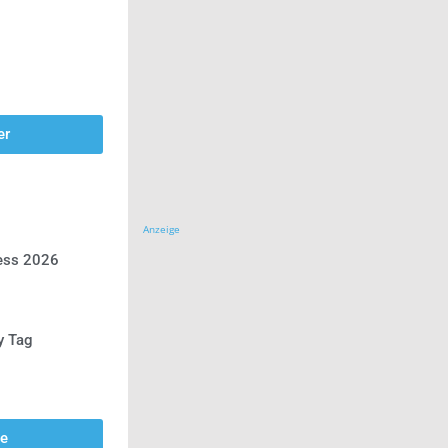
er
Anzeige
ress 2026
y Tag
se