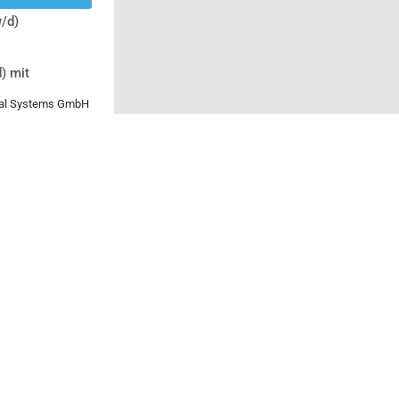
/d)
) mit
ical Systems GmbH
lace (m/w/d)
 Operations
serversorgung
intechnik /
 / Sales