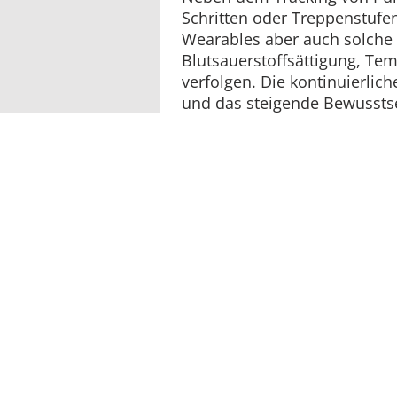
Schritten oder Treppenstufen
Wearables aber auch solche 
Blutsauerstoffsättigung, Te
verfolgen. Die kontinuierli
und das steigende Bewusstse
Gesundheit und Aktivität erm
eigene Fitness und Gesundhe
die Gesundheitsversorgung 
voranzubringen.
Anze