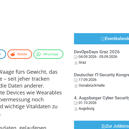
Eventkalend
DevOpsDays Graz 2026
n
Reddit
WhatsApp
04.09.2026
- 05.09.2026
Graz
 Waage fürs Gewicht, das
Deutscher IT-Security Kong
– seit jeher tracken
17.09.2026
die Daten anderer.
OsnabrückHalle
te Devices wie Wearables
4. Augsburger Cyber Securit
stvermessung noch
01.10.2026
d wichtige Vitaldaten zu
Augsburg
.
Zur Jobbör
sdaten, gelaufenen