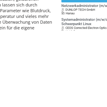
 lassen sich durch
Netzwerkadministrator (m/w
Parameter wie Blutdruck,
DUNLOP TECH GmbH
Hanau
mperatur und vieles mehr
Systemadministrator (m/w/d
che Überwachung von Daten
Schwerpunkt Linux
in für die eigene
CEOS Corrected Electron Opt
Heidelberg
öglichen es, nicht nur die
1st Level Support OT Workp
it zu verbessern, sondern
BELECTRIC GmbH
sogar noch weiter
Kolitzheim
Manager*in IT & Prozesse -
(befristet für 4 Jahre)
ige
Dortmunder Energie- und Was
GmbH DEW21
Dortmund
Applikationsspezialist Mediz
Clinical Specialist / Vertrieb
Support (m/w/d)
Black Forest Medical GmbH
Freiburg im Breisgau
Anzeige