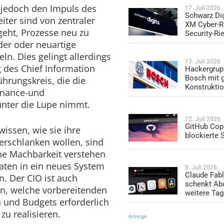
 jedoch den Impuls des
17. Juli 2026
Schwarz Dig
ter sind von zentraler
XM Cyber-R
eht, Prozesse neu zu
Security-Ri
der oder neuartige
ln. Dies gelingt allerdings
13. Juli 2026
 des Chief Information
Hackergrup
Bosch mit 
ührungskreis, die die
Konstrukti
rnance-und
unter die Lupe nimmt.
12. Juli 2026
GitHub Copi
issen, wie sie ihre
blockierte
erschlanken wollen, sind
che Machbarkeit verstehen
aten in ein neues System
8. Juli 2026
Claude Fabl
. Der CIO ist auch
schenkt Ab
nn, welche vorbereitenden
weitere Ta
n und Budgets erforderlich
zu realisieren.
Anzeige