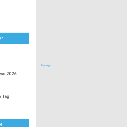
er
Anzeige
ress 2026
y Tag
se