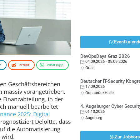
Eventkalend
DevOpsDays Graz 2026
04.09.2026
- 05.09.2026
n
Reddit
WhatsApp
Graz
Deutscher IT-Security Kong
allen Geschäftsbereichen
17.09.2026
n massiv vorangetrieben.
OsnabrückHalle
e Finanzabteilung, in der
noch manuell bearbeitet
4. Augsburger Cyber Securit
01.10.2026
inance 2025: Digital
Augsburg
rognostiziert Deloitte, dass
auf die Automatisierung
 wird.
Zur Jobbör