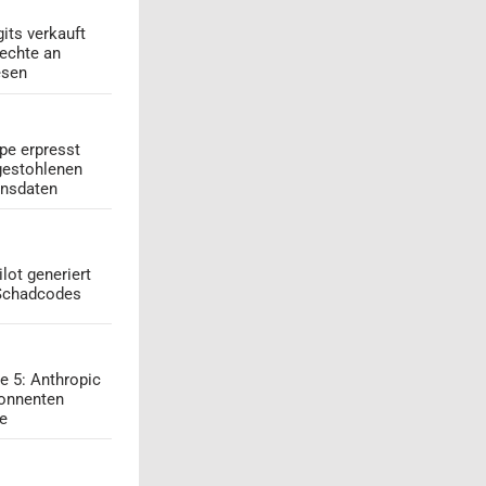
its verkauft
echte an
esen
pe erpresst
gestohlenen
onsdaten
lot generiert
 Schadcodes
e 5: Anthropic
onnenten
ge