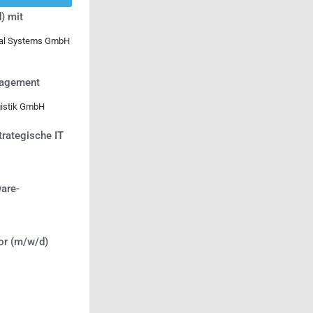
) mit
ical Systems GmbH
nagement
gistik GmbH
trategische IT
are-
or (m/w/d)