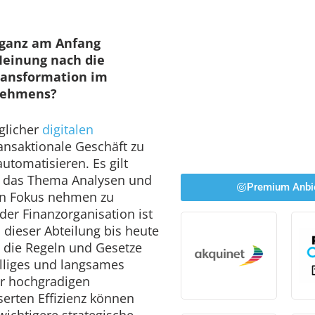
s ganz am Anfang
Meinung nach die
Transformation im
nehmens?
glicher
digitalen
ransaktionale Geschäft zu
tomatisieren. Es gilt
m das Thema Analysen und
Premium Anbi
en Fokus nehmen zu
der Finanzorganisation ist
 dieser Abteilung bis heute
d die Regeln und Gesetze
älliges und langsames
er hochgradigen
erten Effizienz können
wichtigere strategische