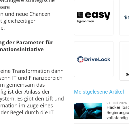
sere
ern und neue Chancen
 gleichzeitiger
e.
ng der Parameter für
mationsinitiative
 eine Transformation dann
 wenn IT und Finanzbereich
 um gemeinsam das
ig ist der Anlass der
Meistgelesene Artikel
stem. Es gibt den Lift und
21. Juli 2026
ormation im Zuge eines
Hacker lös
 der Regel durch die IT
Regierungs
vollständig