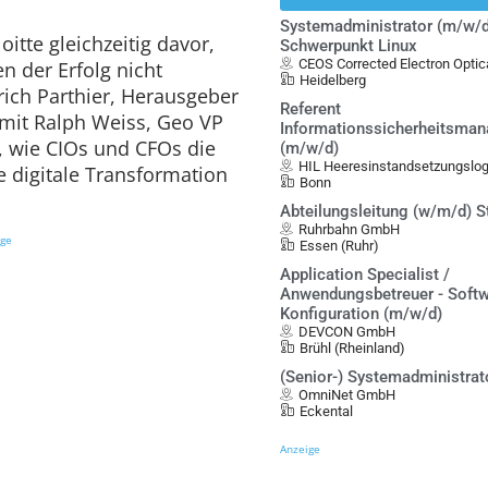
Systemadministrator (m/w/d
itte gleichzeitig davor,
Schwerpunkt Linux
CEOS Corrected Electron Opt
n der Erfolg nicht
Heidelberg
lrich Parthier, Herausgeber
Referent
mit Ralph Weiss, Geo VP
Informationssicherheitsma
, wie CIOs und CFOs die
(m/w/d)
HIL Heeresinstandsetzungslo
e digitale Transformation
Bonn
Abteilungsleitung (w/m/d) S
Ruhrbahn GmbH
ige
Essen (Ruhr)
Application Specialist /
Anwendungsbetreuer - Softw
Konfiguration (m/w/d)
DEVCON GmbH
Brühl (Rheinland)
(Senior-) Systemadministrat
OmniNet GmbH
Eckental
Anzeige