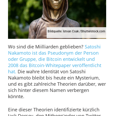
Bildquelle: Istvan Csak /Shutterstock.com
Wo sind die Miilliarden geblieben?
Satoshi
Nakamoto ist das Pseudonym der Person
oder Gruppe, die Bitcoin entwickelt und
2008 das Bitcoin-Whitepaper veröffentlicht
hat.
Die wahre Identität von Satoshi
Nakamoto bleibt bis heute ein Mysterium,
und es gibt zahlreiche Theorien darüber, wer
sich hinter diesem Namen verbergen
könnte.
Eine dieser Theorien identifizierte kürzlich
Jack Dorsey, den Mitbegründer von Twitter