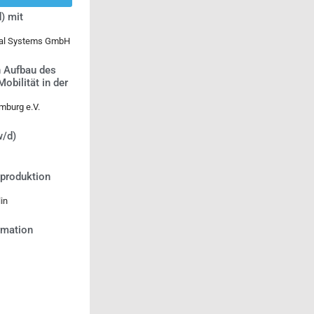
) mit
ical Systems GmbH
n Aufbau des
bilität in der
mburg e.V.
w/d)
tproduktion
in
ormation