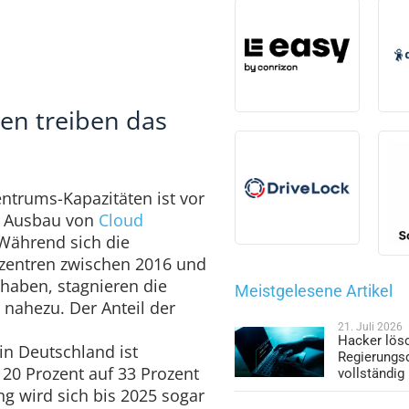
en treiben das
trums-Kapazitäten ist vor
n Ausbau von
Cloud
Während sich die
nzentren zwischen 2016 und
haben, stagnieren die
Meistgelesene Artikel
 nahezu. Der Anteil der
21. Juli 2026
Hacker lös
n Deutschland ist
Regierungs
20 Prozent auf 33 Prozent
vollständig
g wird sich bis 2025 sogar