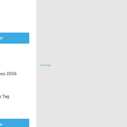
er
Anzeige
ress 2026
y Tag
se