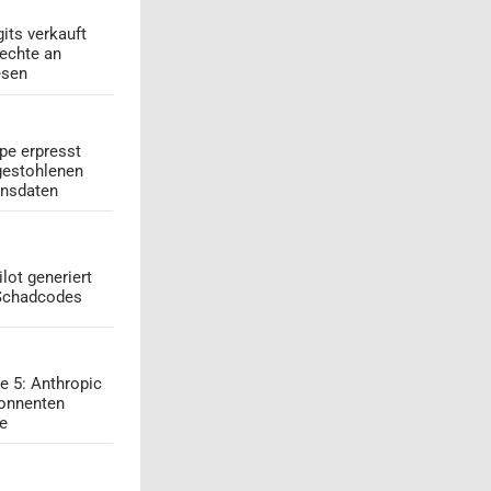
its verkauft
echte an
esen
pe erpresst
gestohlenen
onsdaten
lot generiert
 Schadcodes
e 5: Anthropic
onnenten
ge