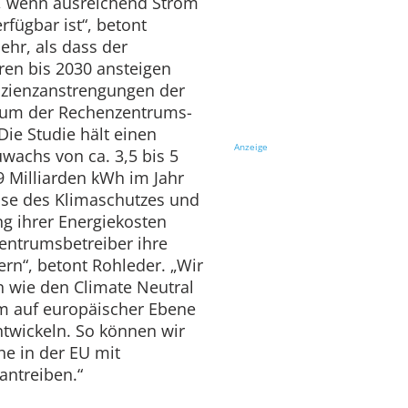
n, wenn ausreichend Strom
rfügbar ist“, betont
ehr, als dass der
en bis 2030 ansteigen
fizienzanstrengungen der
tum der Rechenzentrums-
Die Studie hält einen
Anzeige
wachs von ca. 3,5 bis 5
29 Milliarden kWh im Jahr
esse des Klimaschutzes und
ng ihrer Energiekosten
ntrumsbetreiber ihre
ern“, betont Rohleder. „Wir
en wie den Climate Neutral
m auf europäischer Ebene
twickeln. So können wir
he in der EU mit
ntreiben.“