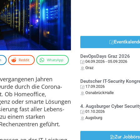
Eventkalend
DevOpsDays Graz 2026
n
Reddit
WhatsApp
04.09.2026
- 05.09.2026
Graz
 vergangenen Jahren
Deutscher IT-Security Kong
urde durch die Corona-
17.09.2026
t. Ob Homeoffice,
OsnabrückHalle
ligenz oder smarte Lösungen
4. Augsburger Cyber Securit
isierung fast aller Lebens-
01.10.2026
 zu einem starken
Augsburg
Rechenzentren geführt.
Zur Jobbör
essen an der IT-Leistung