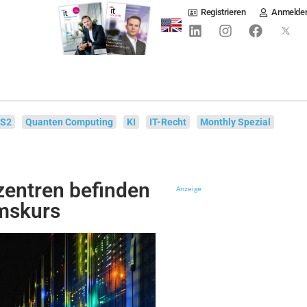
Registrieren
Anmelde
IS2
Quanten Computing
KI
IT-Recht
Monthly Spezial
entren befinden
Anzeige
mskurs