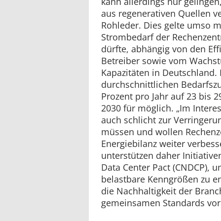
kann allerdings nur gelinge
aus regenerativen Quellen ve
Rohleder. Dies gelte umso m
Strombedarf der Rechenzentr
dürfte, abhängig von den Ef
Betreiber sowie vom Wachs
Kapazitäten in Deutschland. 
durchschnittlichen Bedarfszu
Prozent pro Jahr auf 23 bis 
2030 für möglich. „Im Inter
auch schlicht zur Verringeru
müssen und wollen Rechenze
Energiebilanz weiter verbess
unterstützen daher Initiativ
Data Center Pact (CNDCP), u
belastbare Kenngrößen zu en
die Nachhaltigkeit der Branc
gemeinsamen Standards vora