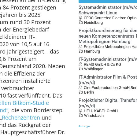
m 84 Prozent gestiegen
Systemadministrator (m/w/d
Schwerpunkt Linux
ejahren bis 2025
CEOS Corrected Electron Opt
 um rund 30 Prozent
Heidelberg
h der Energiebedarf
Projektkoordinierung für de
 kleinerer IT-
neuen Kompetenzcentrums Mo
Metropolregion Hamburg
2020 von 10,5 auf 16
Projektbüro Metropolregion Ha
ro Jahr gesteigert – das
Hamburg
0,6 Prozent am
IT-Systemadministrator (m/
REMS GmbH & Co KG
Deutschland 2020. Neben
Waiblingen
 die Effizienz der
IT-Administrator Film & Pos
zentren installierte
(m/w/d)
 verbrauchter
CinePostproduction GmbH Berl
Berlin
10 fast verfünffacht. Das
Projektleiter Digital Transf
ellen Bitkom-Studie
(m/w/d)
nd“
, die vom Borderstep
HELU KABEL GmbH
Windsbach
„
Rechenzentren
und
nd das Rückgrat der
Anzeige
m-Hauptgeschäftsführer Dr.