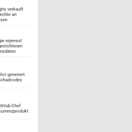
its verkauft
echte an
esen
pe erpresst
gestohlenen
onsdaten
lot generiert
 Schadcodes
GitHub-Chef
kurrenzprodukt