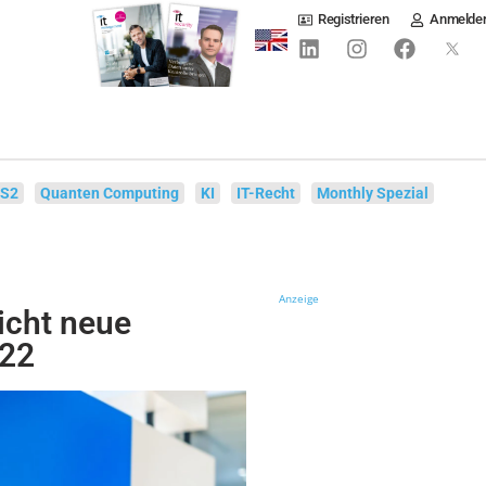
Registrieren
Anmelde
IS2
Quanten Computing
KI
IT-Recht
Monthly Spezial
Anzeige
icht neue
v22