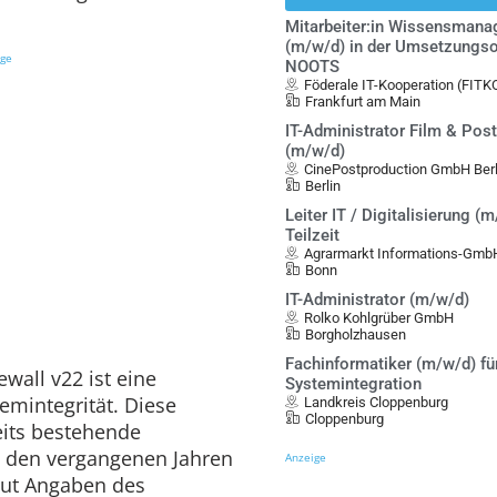
Mitarbeiter:in Wissensman
(m/w/d) in der Umsetzungso
ige
NOOTS
Föderale IT-Kooperation (FITK
Frankfurt am Main
IT-Administrator Film & Pos
(m/w/d)
CinePostproduction GmbH Berl
Berlin
Leiter IT / Digitalisierung (m
Teilzeit
Agrarmarkt Informations-Gmb
Bonn
IT-Administrator (m/w/d)
Rolko Kohlgrüber GmbH
Borgholzhausen
Fachinformatiker (m/w/d) fü
ewall v22 ist eine
Systemintegration
emintegrität. Diese
Landkreis Cloppenburg
Cloppenburg
eits bestehende
n den vergangenen Jahren
Anzeige
aut Angaben des