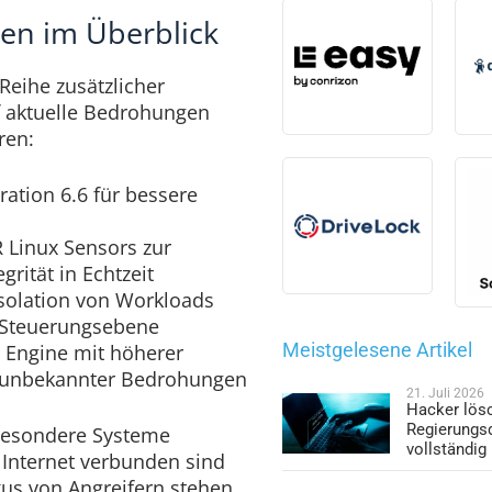
en im Überblick
 Reihe zusätzlicher
 aktuelle Bedrohungen
ren:
ration 6.6 für bessere
 Linux Sensors zur
rität in Echtzeit
 Isolation von Workloads
e Steuerungsebene
Meistgelesene Artikel
e Engine mit höherer
g unbekannter Bedrohungen
21. Juli 2026
Hacker lös
Regierungs
sbesondere Systeme
vollständig
 Internet verbunden sind
kus von Angreifern stehen.