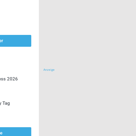
er
Anzeige
ress 2026
y Tag
se