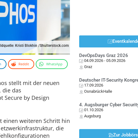
Eventkalend
ildquelle: Kristi Blokhin /Shutterstock.com
DevOpsDays Graz 2026
04.09.2026
- 05.09.2026
n
Reddit
WhatsApp
Graz
Deutscher IT-Security Kong
os stellt mit der neuen
17.09.2026
, die das
OsnabrückHalle
t Secure by Design
4. Augsburger Cyber Securit
01.10.2026
Augsburg
t einen weiteren Schritt hin
etzwerkinfrastruktur, die
Fehlkonfigurationen
Zur Jobbör