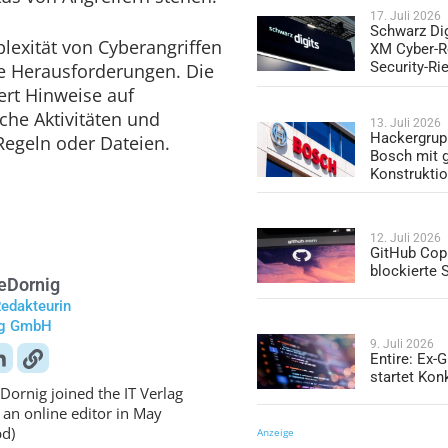
17. Juli 2026
Schwarz Dig
lexität von Cyberangriffen
XM Cyber-R
Security-Ri
e Herausforderungen. Die
ert Hinweise auf
he Aktivitäten und
13. Juli 2026
Hackergrup
egeln oder Dateien.
Bosch mit 
Konstrukti
12. Juli 2026
GitHub Copi
blockierte
e
Dornig
Redakteurin
ag GmbH
9. Juli 2026
Entire: Ex-
startet Kon
Dornig joined the IT Verlag
 an online editor in May
pd)
Anzeige