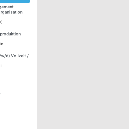
agement
rganisation
O)
tproduktion
in
/w/d) Vollzeit /
H
r