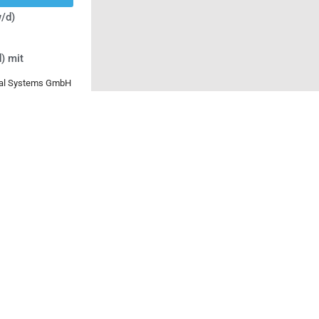
/d)
) mit
ical Systems GmbH
-Sicherheit
 Operations
serversorgung