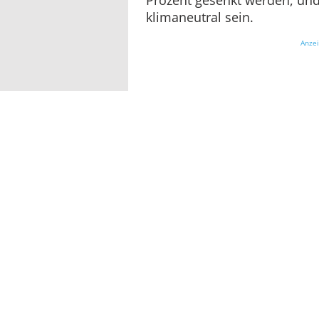
klimaneutral sein.
Anze
Um diese Ziele zu erreichen,
Beschaffungswesen künftig A
Klimaneutralität
in den Mittel
es die neue „Allgemeine Verw
Beschaffung klimafreundliche