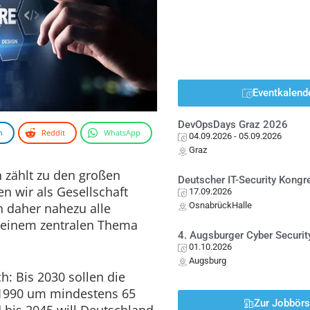
Eventkalend
DevOpsDays Graz 2026
n
Reddit
WhatsApp
04.09.2026
- 05.09.2026
Graz
 zählt zu den großen
Deutscher IT-Security Kong
n wir als Gesellschaft
17.09.2026
 daher nahezu alle
OsnabrückHalle
u einem zentralen Thema
4. Augsburger Cyber Securit
01.10.2026
Augsburg
h: Bis 2030 sollen die
 1990 um mindestens 65
Zur Jobbör
 bis 2045 will Deutschland