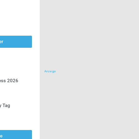
er
Anzeige
ress 2026
y Tag
se