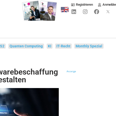
Registrieren
Anmelde
IS2
Quanten Computing
KI
IT-Recht
Monthly Spezial
twarebeschaffung
Anzeige
estalten