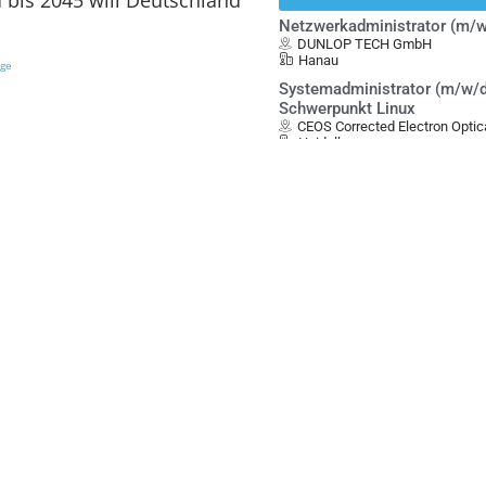
Netzwerkadministrator (m/w
DUNLOP TECH GmbH
Hanau
ige
Systemadministrator (m/w/d
Schwerpunkt Linux
CEOS Corrected Electron Opt
Heidelberg
Embedded Hardware- und
Softwareentwickler (w/m/d)
Rapid Shape GmbH
Heimsheim
IT-Projektleiter und Leiter IT
(w/m/d)
RailAdventure GmbH
Pullach
Manager*in IT & Prozesse -
(befristet für 4 Jahre)
 soll auch das
Dortmunder Energie- und Was
GmbH DEW21
spekte zur
Dortmund
punkt stellen. So fordert
Anzeige
altungsvorschrift zur
r Leistungen“ (AVV Klima),