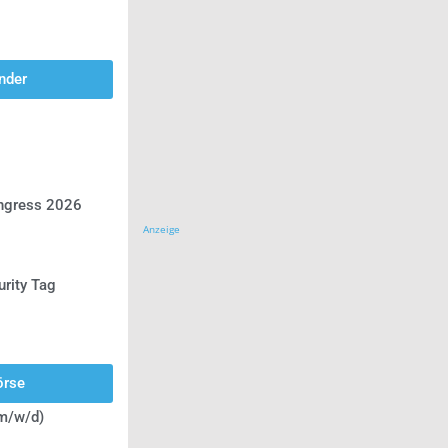
nder
ongress 2026
Anzeige
urity Tag
örse
(m/w/d)