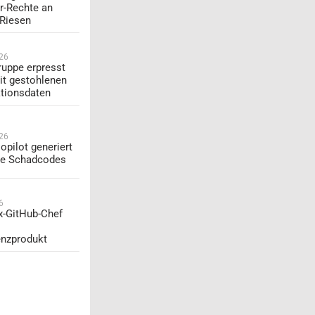
r-Rechte an
-Riesen
026
uppe erpresst
t gestohlenen
tionsdaten
026
opilot generiert
te Schadcodes
6
Ex-GitHub-Chef
enzprodukt