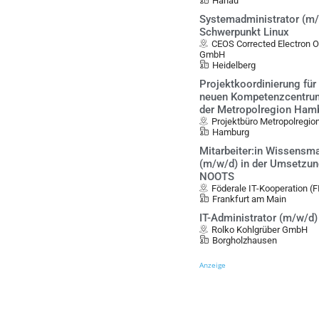
Hanau
Systemadministrator (m/
Schwerpunkt Linux
CEOS Corrected Electron 
GmbH
Heidelberg
Projektkoordinierung für
neuen Kompetenzcentrum
der Metropolregion Ham
Projektbüro Metropolregio
Hamburg
Mitarbeiter:in Wissens
(m/w/d) in der Umsetzun
NOOTS
Föderale IT-Kooperation (
Frankfurt am Main
IT-Administrator (m/w/d)
Rolko Kohlgrüber GmbH
Borgholzhausen
Anzeige