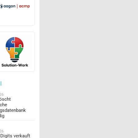
l
026
öscht
sche
ngsdatenbank
dig
026
Digits verkauft