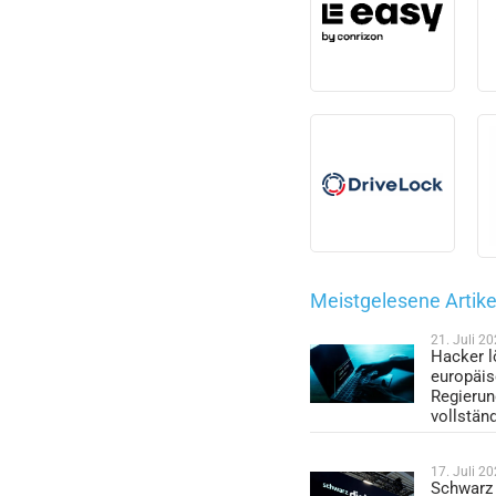
Meistgelesene Artike
21. Juli 2
Hacker l
europäi
Regieru
vollstän
17. Juli 2
Schwarz 