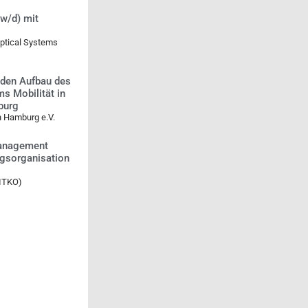
w/d) mit
Optical Systems
 den Aufbau des
s Mobilität in
burg
n Hamburg e.V.
management
gsorganisation
FITKO)