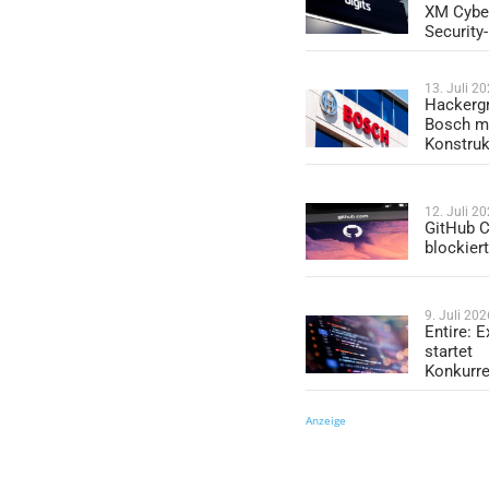
XM Cybe
Security
13. Juli 2
Hackergr
Bosch mi
Konstruk
12. Juli 2
GitHub C
blockier
9. Juli 202
Entire: 
startet
Konkurr
Anzeige