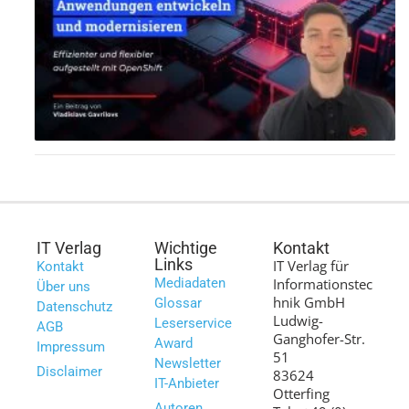
IT Verlag
Wichtige
Kontakt
Links
IT Verlag für
Kontakt
Mediadaten
Informationstec
Über uns
hnik GmbH
Glossar
Datenschutz
Ludwig-
Leserservice
AGB
Ganghofer-Str.
Award
Impressum
51
Newsletter
Disclaimer
83624
IT-Anbieter
Otterfing
Autoren