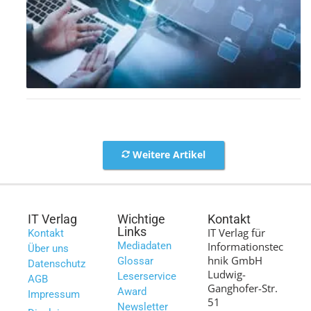
Weitere Artikel
IT Verlag
Wichtige
Kontakt
Links
IT Verlag für
Kontakt
Mediadaten
Informationstec
Über uns
hnik GmbH
Glossar
Datenschutz
Ludwig-
Leserservice
AGB
Ganghofer-Str.
Award
Impressum
51
Newsletter