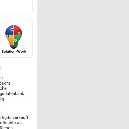
l
026
öscht
sche
ngsdatenbank
dig
026
Digits verkauft
r-Rechte an
-Riesen