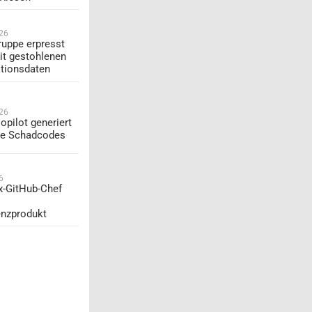
026
uppe erpresst
t gestohlenen
tionsdaten
026
opilot generiert
te Schadcodes
6
Ex-GitHub-Chef
enzprodukt