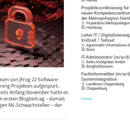
Hanau
Projektkoordinierung für
neuen Kompetenzcentrum
der Metropolregion Ham
Projektbüro Metropolregio
Hamburg
Leiter IT / Digitalisierun
Vollzeit / Teilzeit
Agrarmarkt Informations
Bonn
IT-Administrator (m/w/d)
Rolko Kohlgrüber GmbH
Borgholzhausen
Fachinformatiker (m/w/d)
eam von JFrog 22 Software-
Systemintegration
Landkreis Cloppenburg
ning-Projekten aufgespürt,
Cloppenburg
reits Anfang November hatte es
em ersten Blogbeitrag – damals
Anzeige
igen ML-Schwachstellen – der