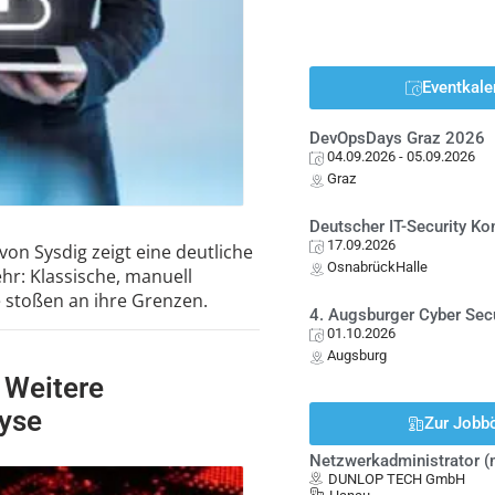
Eventkale
DevOpsDays Graz 2026
04.09.2026
- 05.09.2026
Graz
Deutscher IT-Security K
17.09.2026
von Sysdig zeigt eine deutliche
OsnabrückHalle
r: Klassische, manuell
 stoßen an ihre Grenzen.
4. Augsburger Cyber Sec
01.10.2026
Augsburg
 Weitere
yse
Zur Jobb
Netzwerkadministrator 
DUNLOP TECH GmbH