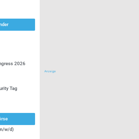
nder
ongress 2026
Anzeige
urity Tag
örse
(m/w/d)