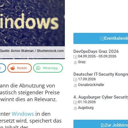
Eventkalend
Quelle: Anton Watman / Shutterstock.com
DevOpsDays Graz 2026
04.09.2026
- 05.09.2026
Graz
n
Reddit
WhatsApp
Deutscher IT-Security Kong
17.09.2026
ann die Abnutzung von
OsnabrückHalle
astisch steigender Preise
4. Augsburger Cyber Securit
winnt dies an Relevanz.
01.10.2026
Augsburg
unter
Windows
in den
rsetzt wird, speichert das
Zur Jobbör
n Inhalt des