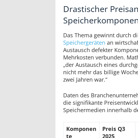
Drastischer Preisan
Speicherkompone
Das Thema gewinnt durch die
Speichergeräten
an wirtschaf
Austausch defekter Komponen
Mehrkosten verbunden. Math
„der Austausch eines durchg
nicht mehr das billige Woch
zwei Jahren war.“
Daten des Branchenunterne
die signifikante Preisentwic
Speichermedien innerhalb des
Komponen
Preis Q3
te
2025