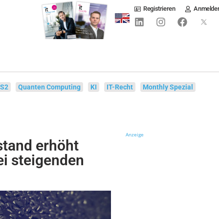
Registrieren
Anmelde
IS2
Quanten Computing
KI
IT-Recht
Monthly Spezial
Anzeige
tand erhöht
ei steigenden