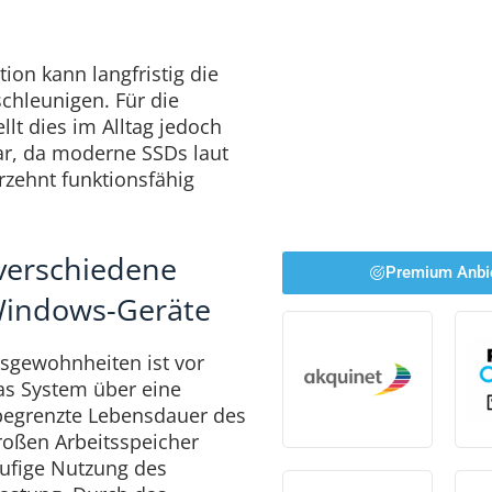
ion kann langfristig die
chleunigen. Für die
llt dies im Alltag jedoch
ar, da moderne SSDs laut
rzehnt funktionsfähig
verschiedene
Premium Anbi
Windows-Geräte
sgewohnheiten ist vor
as System über eine
 begrenzte Lebensdauer des
roßen Arbeitsspeicher
äufige Nutzung des