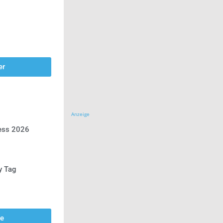
er
Anzeige
ress 2026
y Tag
se