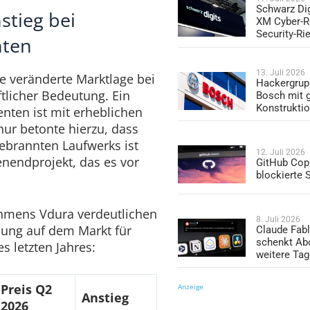
Schwarz Dig
stieg bei
XM Cyber-R
Security-Ri
nten
13. Juli 2026
 veränderte Marktlage bei
Hackergrup
tlicher Bedeutung. Ein
Bosch mit 
Konstrukti
ten ist mit erheblichen
ur betonte hierzu, dass
ebrannten Laufwerks ist
12. Juli 2026
enendprojekt, das es vor
GitHub Copi
blockierte
hmens Vdura verdeutlichen
8. Juli 2026
klung auf dem Markt für
Claude Fabl
schenkt Ab
 letzten Jahres:
weitere Ta
Preis Q2
Anzeige
Anstieg
2026