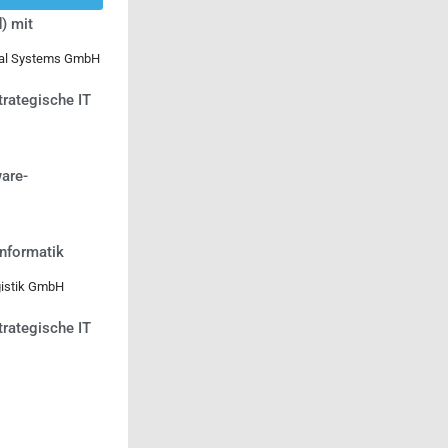
) mit
ical Systems GmbH
trategische IT
are-
informatik
gistik GmbH
trategische IT