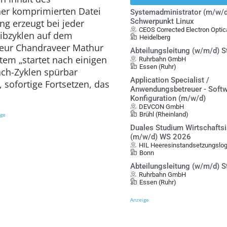
ner komprimierten Datei
Systemadministrator (m/w/d
Schwerpunkt Linux
ng erzeugt bei jeder
CEOS Corrected Electron Opt
eibzyklen auf dem
Heidelberg
eur Chandraveer Mathur
Abteilungsleitung (w/m/d) S
stem „startet nach einigen
Ruhrbahn GmbH
Essen (Ruhr)
ch-Zyklen spürbar
Application Specialist /
 sofortige Fortsetzen, das
Anwendungsbetreuer - Softw
Konfiguration (m/w/d)
DEVCON GmbH
Brühl (Rheinland)
ige
Duales Studium Wirtschafts
(m/w/d) WS 2026
HIL Heeresinstandsetzungslo
Bonn
Abteilungsleitung (w/m/d) S
Ruhrbahn GmbH
Essen (Ruhr)
Anzeige