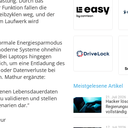
astung. Durch das
 Funktion fallen die
eibzyklen weg, und der
em Laufwerk wird
 normale Energiesparmodus
 moderne Systeme ohnehin
 Bei Laptops hingegen
lich, um eine Entladung des
oder Datenverluste bei
n. Mathur ergänzte:
Meistgelesene Artikel
benen Lebensdauerdaten
 validieren und stellen
21. Juli 2026
Hacker lös
narien dar.“
Regierungs
vollständig
eur
17. Juli 2026