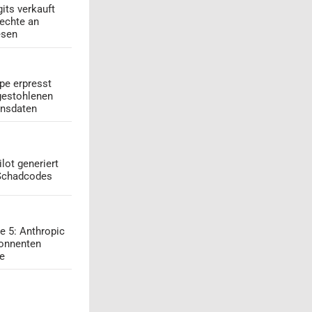
its verkauft
echte an
esen
pe erpresst
gestohlenen
onsdaten
lot generiert
 Schadcodes
e 5: Anthropic
onnenten
ge