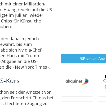
h mit einer Milliarden-
en Huang redete auf die US-
gte im Juli an, wieder
Chips für Künstliche
lauben.
rden danach jedoch
ewährt, bis zum
habe sich Nvidia-Chef
en Haus mit Trump
Premium Anbi
t-Abgabe an die US-
eb die «New York Times».
US-Kurs
chon seit der Amtszeit von
den Fortschritt Chinas bei
h schlechteren Zugang zu