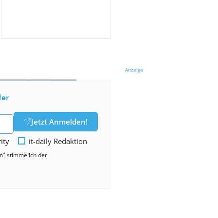
Anzeige
der
Jetzt Anmelden!
rity
it-daily Redaktion
en" stimme ich der