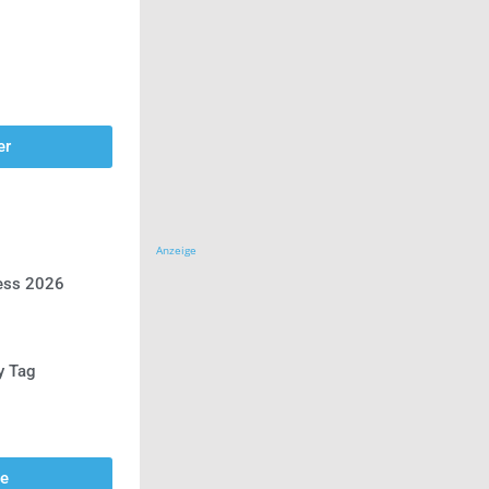
er
Anzeige
ress 2026
y Tag
se