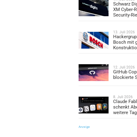
Schwarz Dig
XM Cyber-R
Security-Ri
13. Juli 2026
Hackergrup
Bosch mit 
Konstrukti
12. Juli 2026
GitHub Copi
blockierte
8. Juli 2026
Claude Fabl
schenkt Ab
weitere Ta
Anzeige