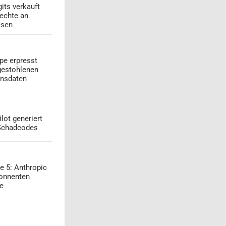
its verkauft
echte an
esen
pe erpresst
gestohlenen
onsdaten
lot generiert
 Schadcodes
e 5: Anthropic
onnenten
ge