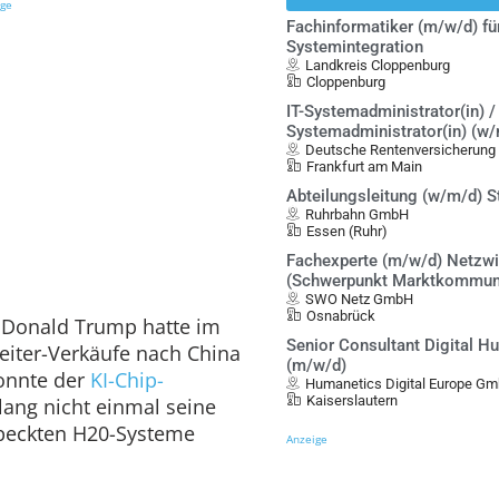
ige
Fachinformatiker (m/w/d) fü
Systemintegration
Landkreis Cloppenburg
Cloppenburg
IT-Systemadministrator(in) / 
Systemadministrator(in) (w
Deutsche Rentenversicherung
Frankfurt am Main
Abteilungsleitung (w/m/d) S
Ruhrbahn GmbH
Essen (Ruhr)
Fachexperte (m/w/d) Netzwi
(Schwerpunkt Marktkommun
SWO Netz GmbH
Osnabrück
t Donald Trump hatte im
Senior Consultant Digital 
leiter-Verkäufe nach China
(m/w/d)
konnte der
KI-Chip-
Humanetics Digital Europe G
Kaiserslautern
 lang nicht einmal seine
speckten H20-Systeme
Anzeige