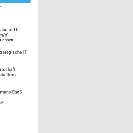
r
Junior IT-
/m/d)
 Hessen
trategische IT
rtschaft
ikation)
Humans EaaS
mbH