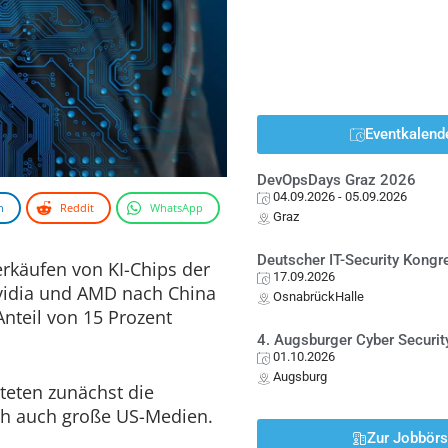
Eventkalend
DevOpsDays Graz 2026
04.09.2026
- 05.09.2026
n
Reddit
WhatsApp
Graz
Deutscher IT-Security Kong
erkäufen von KI-Chips der
17.09.2026
vidia und AMD nach China
OsnabrückHalle
nteil von 15 Prozent
4. Augsburger Cyber Securit
01.10.2026
Augsburg
teten zunächst die
ch auch große US-Medien.
Zur Jobbör