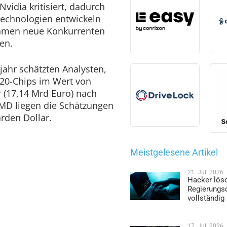
vidia kritisiert, dadurch
Technologien entwickeln
hmen neue Konkurrenten
en.
jahr schätzten Analysten,
H20-Chips im Wert von
r (17,14 Mrd Euro) nach
AMD liegen die Schätzungen
iarden Dollar.
Meistgelesene Artikel
21. Juli 2026
Hacker lös
Regierungs
vollständig
17. Juli 2026