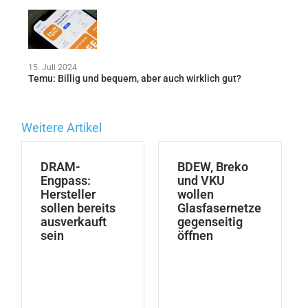
15. Juli 2024
Temu: Billig und bequem, aber auch wirklich gut?
Weitere Artikel
DRAM-
BDEW, Breko
Engpass:
und VKU
Hersteller
wollen
sollen bereits
Glasfasernetze
ausverkauft
gegenseitig
sein
öffnen