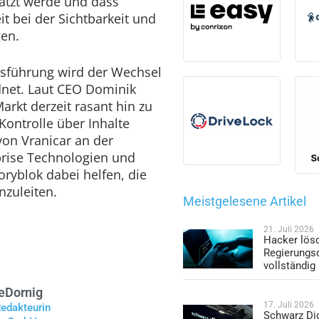
ätzt werde und dass
 bei der Sichtbarkeit und
gen.
tsführung wird der Wechsel
rdnet. Laut CEO Dominik
arkt derzeit rasant hin zu
ontrolle über Inhalte
von Vranicar an der
prise Technologien und
toryblok dabei helfen, die
zuleiten.
Meistgelesene Artikel
21. Juli 2026
Hacker lös
Regierungs
vollständig
e
Dornig
17. Juli 2026
Redakteurin
Schwarz Dig