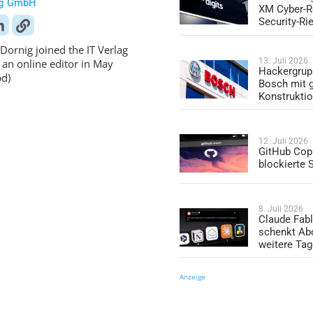
ag GmbH
XM Cyber-R
Security-Ri
Dornig joined the IT Verlag
13. Juli 2026
 an online editor in May
Hackergrup
pd)
Bosch mit 
Konstrukti
12. Juli 2026
GitHub Copi
blockierte
8. Juli 2026
Claude Fabl
schenkt Ab
weitere Ta
Anzeige