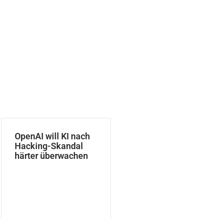
OpenAI will KI nach
Hacking-Skandal
härter überwachen