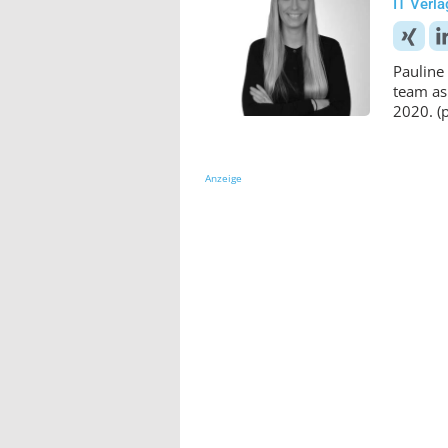
IT Verl
Pauline 
team as
2020. (
Anzeige