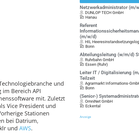
Netzwerkadministrator (m/w
DUNLOP TECH GmbH
Hanau
Referent
Informationssicherheitsma
(m/w/d)
HIL Heeresinstandsetzungslo
Bonn
Abteilungsleitung (w/m/d) S
Ruhrbahn GmbH
Essen (Ruhr)
Leiter IT / Digitalisierung (m
Teilzeit
 Technologiebranche und
Agrarmarkt Informations-Gmb
Bonn
 im Bereich API
(Senior-) Systemadministrat
nssoftware mit. Zuletzt
OmniNet GmbH
als Vice President und
Eckental
Vorherige Stationen
Anzeige
en bei Datrium,
klr und
AWS
.