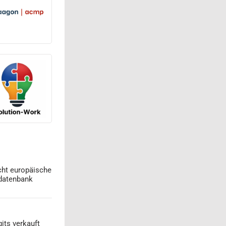
cht europäische
datenbank
its verkauft