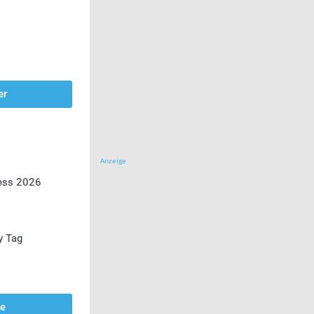
er
Anzeige
ress 2026
y Tag
se