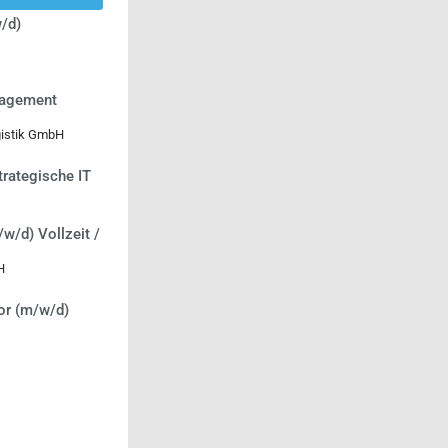
/d)
nagement
gistik GmbH
trategische IT
/w/d) Vollzeit /
H
or (m/w/d)