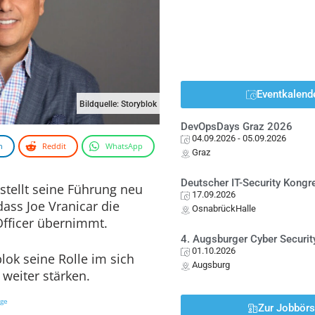
Eventkalend
Bildquelle: Storyblok
DevOpsDays Graz 2026
04.09.2026
- 05.09.2026
n
Reddit
WhatsApp
Graz
Deutscher IT-Security Kong
tellt seine Führung neu
17.09.2026
dass Joe Vranicar die
OsnabrückHalle
Officer übernimmt.
4. Augsburger Cyber Securit
01.10.2026
blok seine Rolle im sich
Augsburg
weiter stärken.
ige
Zur Jobbör