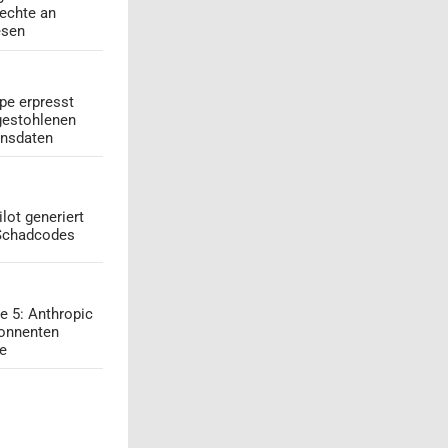
echte an
esen
pe erpresst
gestohlenen
onsdaten
lot generiert
 Schadcodes
e 5: Anthropic
onnenten
ge