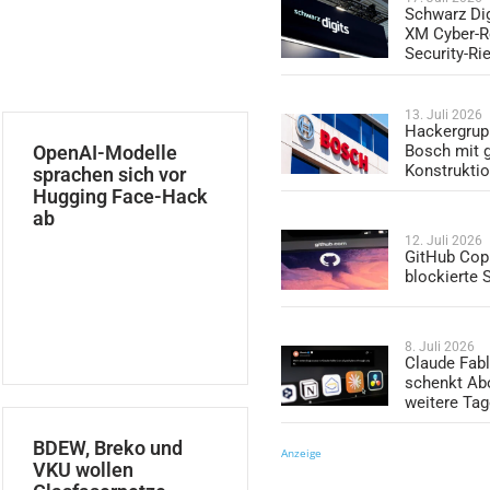
Schwarz Dig
XM Cyber-R
Security-Ri
13. Juli 2026
Hackergrup
OpenAI-Modelle
Bosch mit 
Konstrukti
sprachen sich vor
Hugging Face-Hack
ab
12. Juli 2026
GitHub Copi
blockierte
8. Juli 2026
Claude Fabl
schenkt Ab
weitere Ta
BDEW, Breko und
Anzeige
VKU wollen