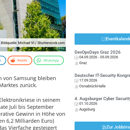
Eventkalend
Bildquelle: Michael Vi / Shutterstock.com
DevOpsDays Graz 2026
04.09.2026
- 05.09.2026
n
Reddit
WhatsApp
Graz
Deutscher IT-Security Kong
en von Samsung bleiben
17.09.2026
Marktes zurück.
OsnabrückHalle
4. Augsburger Cyber Securit
lektronikriese in seinem
01.10.2026
ate Juli bis September
Augsburg
erative Gewinn in Höhe von
en 6,2 Milliarden Euro)
as Vierfache gesteigert
Zur Jobbör