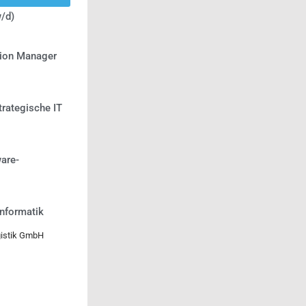
/d)
tion Manager
trategische IT
are-
informatik
gistik GmbH