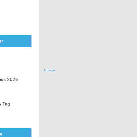
er
Anzeige
ress 2026
y Tag
se