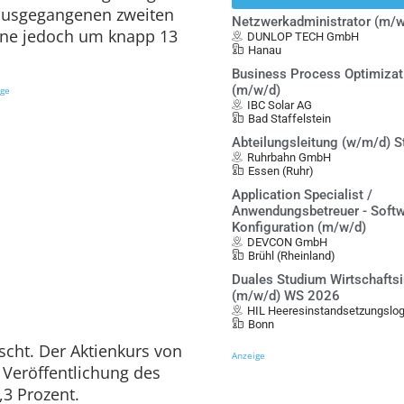
rausgegangenen zweiten
Netzwerkadministrator (m/w
nne jedoch um knapp 13
DUNLOP TECH GmbH
Hanau
Business Process Optimiza
(m/w/d)
ige
IBC Solar AG
Bad Staffelstein
Abteilungsleitung (w/m/d) S
Ruhrbahn GmbH
Essen (Ruhr)
Application Specialist /
Anwendungsbetreuer - Softw
Konfiguration (m/w/d)
DEVCON GmbH
Brühl (Rheinland)
Duales Studium Wirtschafts
(m/w/d) WS 2026
HIL Heeresinstandsetzungslo
Bonn
scht. Der Aktienkurs von
Anzeige
r Veröffentlichung des
,3 Prozent.