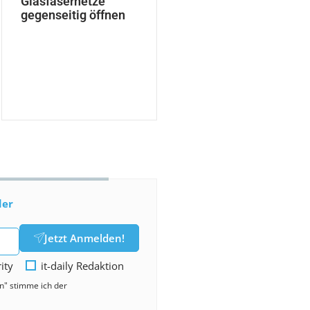
Glasfasernetze
gegenseitig öffnen
der
Jetzt Anmelden!
rity
it-daily Redaktion
en" stimme ich der