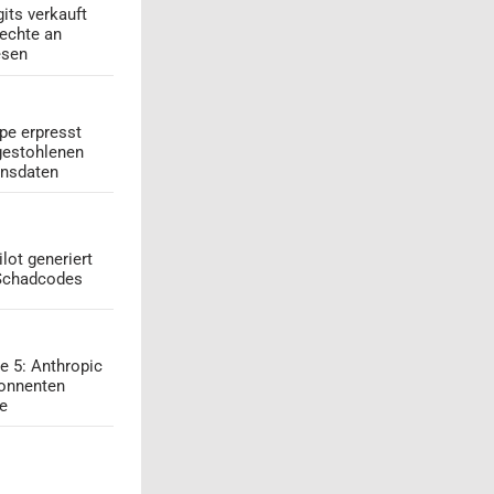
its verkauft
echte an
esen
pe erpresst
gestohlenen
onsdaten
lot generiert
 Schadcodes
e 5: Anthropic
onnenten
ge