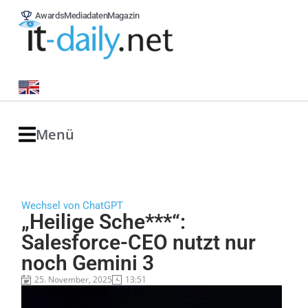
Awards
Mediadaten
Magazin
Menü
Wechsel von ChatGPT
„Heilige Sche***“:
Salesforce-CEO nutzt nur
noch Gemini 3
25. November, 2025
13:51