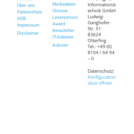
Mediadaten
Informationst
Über uns
echnik GmbH
Glossar
Datenschutz
Ludwig-
Leserservice
AGB
Ganghofer-
Award
Impressum
Str. 51
Newsletter
Disclaimer
83624
IT-Anbieter
Otterfing
Autoren
Tel.: +49 (0)
8104 / 64 94
– 0
Datenschutz:
Konfiguration
sbox öffnen
Bilder:
shutterstock.c
om
© 2007 – 2026 www.it-daily.net