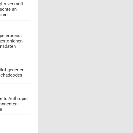
its verkauft
echte an
esen
pe erpresst
gestohlenen
onsdaten
lot generiert
 Schadcodes
e 5: Anthropic
onnenten
ge