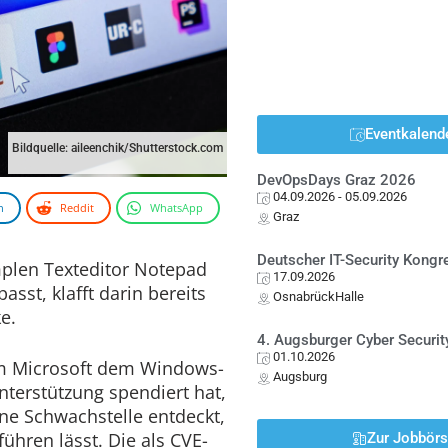
Eventkalend
Bildquelle: aileenchik/Shutterstock.com
DevOpsDays Graz 2026
04.09.2026
- 05.09.2026
n
Reddit
WhatsApp
Graz
Deutscher IT-Security Kong
plen Texteditor Notepad
17.09.2026
sst, klafft darin bereits
OsnabrückHalle
e.
4. Augsburger Cyber Securit
01.10.2026
m Microsoft dem Windows-
Augsburg
terstützung spendiert hat,
ne Schwachstelle entdeckt,
ühren lässt. Die als CVE-
Zur Jobbör