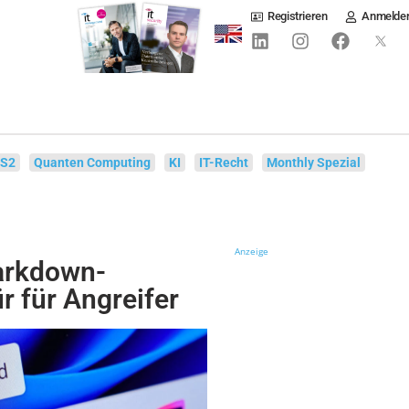
Registrieren
Anmelde
IS2
Quanten Computing
KI
IT-Recht
Monthly Spezial
Anzeige
arkdown-
r für Angreifer