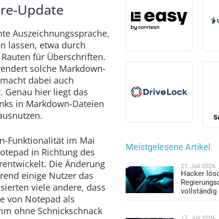
ure-Update
hte Auszeichnungssprache,
en lassen, etwa durch
 Rauten für Überschriften.
rendert solche Markdown-
d macht dabei auch
. Genau hier liegt das
inks in Markdown-Dateien
 ausnutzen.
n-Funktionalität im Mai
Meistgelesene Artikel
otepad in Richtung des
rentwickelt. Die Änderung
21. Juli 2026
Hacker lös
hrend einige Nutzer das
Regierungs
sierten viele andere, dass
vollständig
ie von Notepad als
amm ohne Schnickschnack
17. Juli 2026