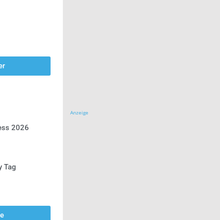
er
Anzeige
ress 2026
y Tag
se