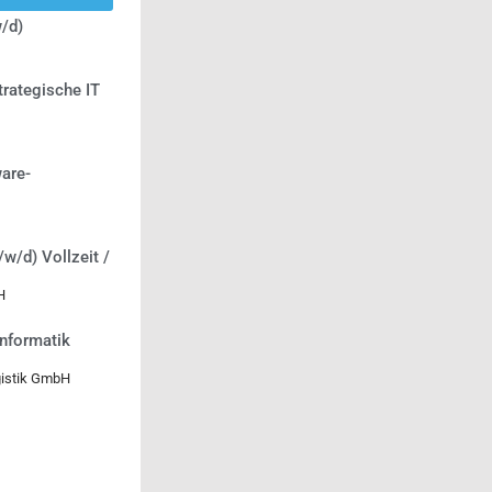
/d)
trategische IT
are-
/w/d) Vollzeit /
H
informatik
gistik GmbH