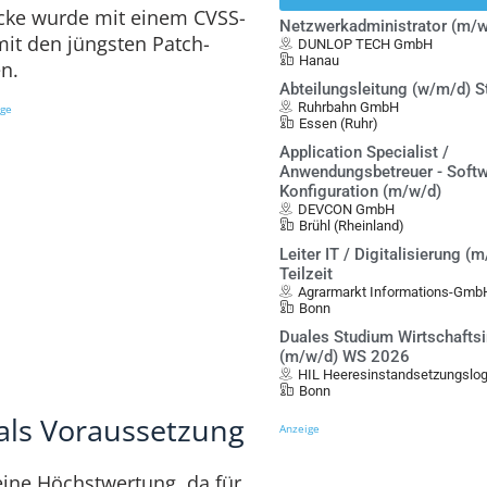
ücke wurde mit einem CVSS-
Netzwerkadministrator (m/w
mit den jüngsten Patch-
DUNLOP TECH GmbH
Hanau
n.
Abteilungsleitung (w/m/d) S
Ruhrbahn GmbH
ige
Essen (Ruhr)
Application Specialist /
Anwendungsbetreuer - Softw
Konfiguration (m/w/d)
DEVCON GmbH
Brühl (Rheinland)
Leiter IT / Digitalisierung (m
Teilzeit
Agrarmarkt Informations-Gmb
Bonn
Duales Studium Wirtschafts
(m/w/d) WS 2026
HIL Heeresinstandsetzungslo
Bonn
 als Voraussetzung
Anzeige
eine Höchstwertung, da für