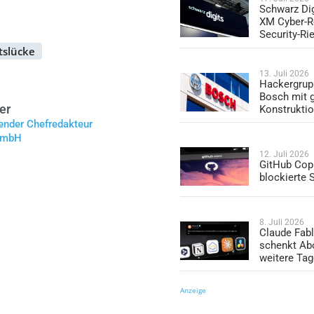
Schwarz Dig
XM Cyber-R
Security-Ri
tslücke
13. Juli 2026
Hackergrup
Bosch mit 
er
Konstrukti
tender Chefredakteur
 GmbH
12. Juli 2026
GitHub Copi
blockierte
8. Juli 2026
Claude Fabl
schenkt Ab
weitere Ta
Anzeige