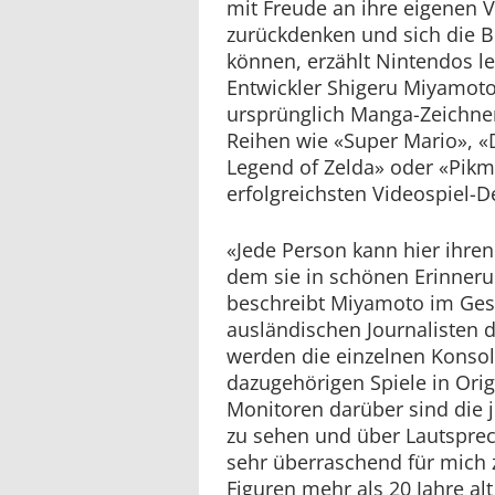
mit Freude an ihre eigenen V
zurückdenken und sich die 
können, erzählt Nintendos l
Entwickler Shigeru Miyamoto
ursprünglich Manga-Zeichner
Reihen wie «Super Mario», 
Legend of Zelda» oder «Pikm
erfolgreichsten Videospiel-De
«Jede Person kann hier ihre
dem sie in schönen Erinner
beschreibt Miyamoto im Ges
ausländischen Journalisten d
werden die einzelnen Konso
dazugehörigen Spiele in Ori
Monitoren darüber sind die j
zu sehen und über Lautsprec
sehr überraschend für mich z
Figuren mehr als 20 Jahre al