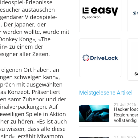
ideospiel-Erlebnisse
Besucher austauschen
egendärer Videospiele-
. Der Japaner, der
 werden wollte, wurde mit
«Donkey Kong», «The
in» zu einem der
signer aller Zeiten.
n eigenen Ort haben, an
ungen schwelgen kann»,
präch mit ausgewählten
as Konzept. Präsentiert
Meistgelesene Artikel
len samt Zubehör und der
21. Juli 2026
ginalverpackungen. Auf
Hacker lös
eweiligen Spiele in Aktion
Regierungs
her zu hören. «Es ist auch
vollständig
u wissen, dass alle diese
t sind», erzählt Miyamoto.
17. Juli 2026