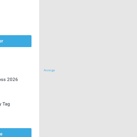
er
Anzeige
ress 2026
y Tag
se