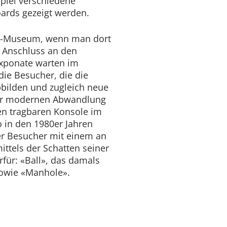
piel verschiedene
oards gezeigt werden.
o-Museum, wenn man dort
m Anschluss an den
Exponate warten im
die Besucher, die die
bbilden und zugleich neue
iner modernen Abwandlung
en tragbaren Konsole im
 in den 1980er Jahren
der Besucher mit einem an
ittels der Schatten seiner
rfür: «Ball», das damals
sowie «Manhole».