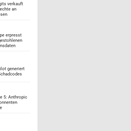
its verkauft
echte an
esen
pe erpresst
gestohlenen
onsdaten
lot generiert
 Schadcodes
e 5: Anthropic
onnenten
ge