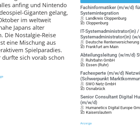
alles anfing und Nintendo
Fachinformatiker (m/w/d) fü
ideospiel-Giganten gelang,
Systemintegration
Landkreis Cloppenburg
Oktober im weltweit
Cloppenburg
ahe Japans alter
IT-Systemadministrator(in) / 
. Die Nostalgie-Reise
Systemadministrator(in) (w
ist eine Mischung aus
Deutsche Rentenversicherung
Frankfurt am Main
raktivem Spielparadies.
Abteilungsleitung (w/m/d) S
 durfte sich vorab schon
Ruhrbahn GmbH
Essen (Ruhr)
Fachexperte (m/w/d) Netzwi
ige
(Schwerpunkt Marktkommun
SWO Netz GmbH
Osnabrück
Senior Consultant Digital 
(m/w/d)
Humanetics Digital Europe G
Kaiserslautern
Anzeige