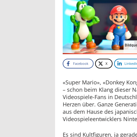
Bildque
Facebook
X
LinkedI
«Super Mario», «Donkey Kong
– schon beim Klang dieser N
Videospiele-Fans in Deutschl
Herzen über. Ganze Generat
aus dem Hause des japanis
Videospieleentwicklers Nin
Es sind Kultfiguren, ja gera