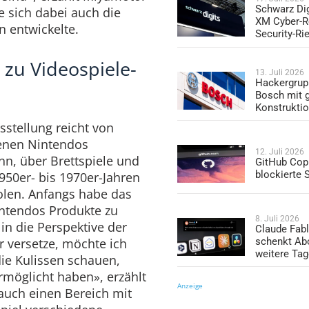
Schwarz Dig
e sich dabei auch die
XM Cyber-R
n entwickelte.
Security-Ri
 zu Videospiele-
13. Juli 2026
Hackergrup
Bosch mit 
Konstrukti
sstellung reicht von
denen Nintendos
12. Juli 2026
n, über Brettspiele und
GitHub Copi
blockierte
950er- bis 1970er-Jahren
olen. Anfangs habe das
ntendos Produkte zu
8. Juli 2026
in die Perspektive der
Claude Fabl
 versetze, möchte ich
schenkt Ab
weitere Ta
die Kulissen schauen,
ermöglicht haben», erzählt
Anzeige
auch einen Bereich mit