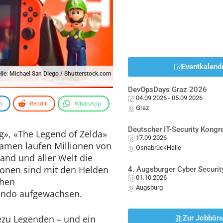
Eventkalend
lle: Michael San Diego / Shutterstock.com
DevOpsDays Graz 2026
04.09.2026
- 05.09.2026
n
Reddit
WhatsApp
Graz
Deutscher IT-Security Kong
», «The Legend of Zelda»
17.09.2026
amen laufen Millionen von
OsnabrückHalle
and und aller Welt die
ionen sind mit den Helden
4. Augsburger Cyber Securit
01.10.2026
chen
Augsburg
tendo aufgewachsen.
dezu Legenden – und ein
Zur Jobbör