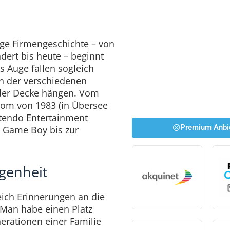
ige Firmengeschichte – von
dert bis heute – beginnt
ns Auge fallen sogleich
n der verschiedenen
der Decke hängen. Vom
om von 1983 (in Übersee
tendo Entertainment
Premium Anbi
 Game Boy bis zur
ngenheit
ich Erinnerungen an die
Man habe einen Platz
erationen einer Familie