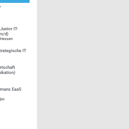
r
Junior IT-
/m/d)
 Hessen
trategische IT
rtschaft
ikation)
Humans EaaS
mbH