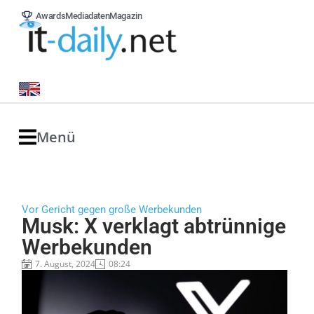
Awards
Mediadaten
Magazin
Menü
Vor Gericht gegen große Werbekunden
Musk: X verklagt abtrünnige
Werbekunden
7. August, 2024
08:24