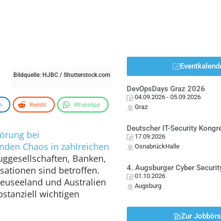
Eventkalend
Bildquelle: HJBC / Shutterstock.com
DevOpsDays Graz 2026
04.09.2026
- 05.09.2026
n
Reddit
WhatsApp
Graz
Deutscher IT-Security Kong
törung bei
17.09.2026
unden Chaos in zahlreichen
OsnabrückHalle
uggesellschaften, Banken,
4. Augsburger Cyber Securit
ationen sind betroffen.
01.10.2026
Neuseeland und Australien
Augsburg
stanziell wichtigen
Zur Jobbör