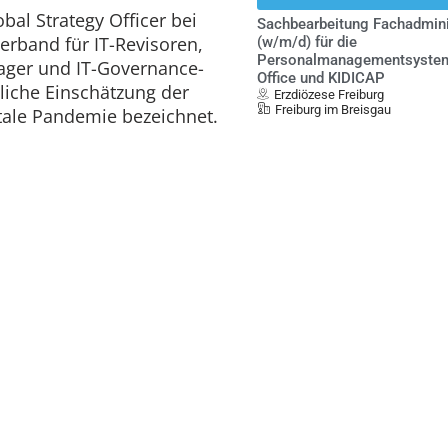
obal Strategy Officer bei
Sachbearbeitung Fachadmini
erband für IT-Revisoren,
(w/m/d) für die
Personalmanagementsystem
ager und IT-Governance-
Office und KIDICAP
nliche Einschätzung der
Erzdiözese Freiburg
Freiburg im Breisgau
gitale Pandemie
bezeichnet.
Linux Administrator/-in (m/
ige
Enrichment Technology Compa
Jülich
Projektmanager (w/m/d)
energiewirtschaftliche Proz
Outputmanagement (befristet
Dortmunder Energie- und Was
GmbH DEW21
Dortmund
Assay Entwickler / Master
Naturwissenschaften (m/w/d
Analytik
Immundiagnostik AG
Bensheim
Referent:in IT-Standards /
Standardisierungsmanagem
Föderale IT-Kooperation (FITK
 Krise. Sobald ein
Frankfurt am Main