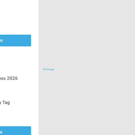
er
Anzeige
ress 2026
y Tag
se