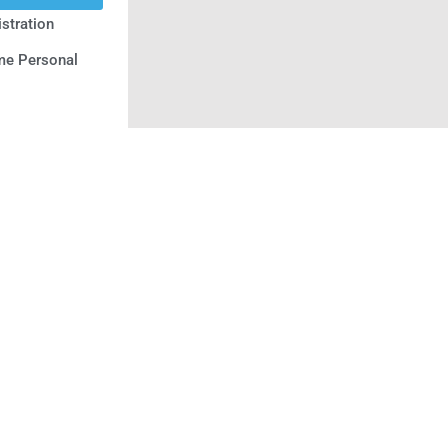
stration
e Personal
w/d)
ny Limited
esse &
 für 4 Jahre)
serversorgung
) Protein-
ent (m/w/d)
O)