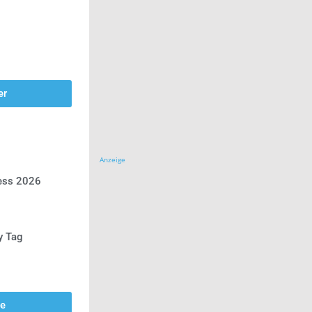
er
Anzeige
ress 2026
y Tag
se