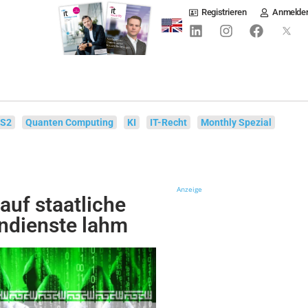
Registrieren
Anmelde
IS2
Quanten Computing
KI
IT-Recht
Monthly Spezial
Anzeige
 auf staatliche
endienste lahm