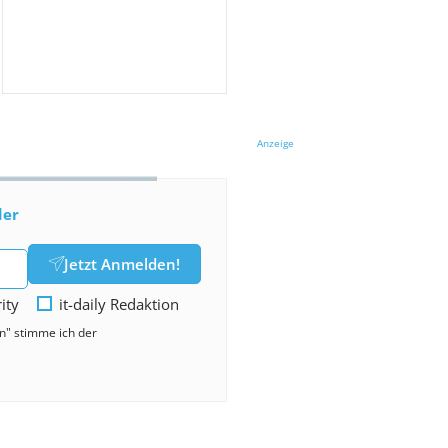
Anzeige
der
Jetzt Anmelden!
rity
it-daily Redaktion
en" stimme ich der