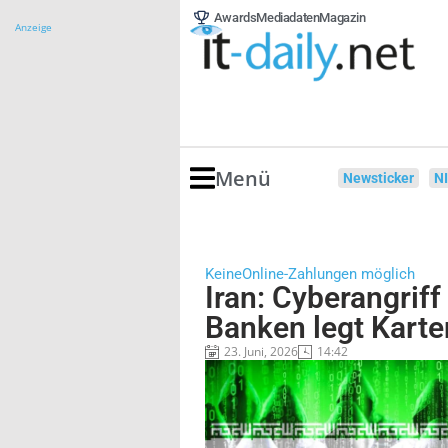
Awards
Mediadaten
Magazin
Anzeige
Menü
Newsticker
N
KeineOnline-Zahlungen möglich
Iran: Cyberangriff
Banken legt Kart
23. Juni, 2026
14:42