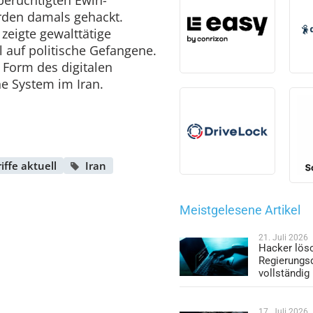
rden damals gehackt.
 zeigte gewalttätige
 auf politische Gefangene.
 Form des digitalen
he System im Iran.
ffe aktuell
Iran
Meistgelesene Artikel
21. Juli 2026
Hacker lös
Regierungs
vollständig
17. Juli 2026