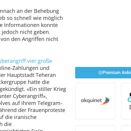
demnach an der Behebung
eb so schnell wie möglich
re Informationen konnte
 jedoch nicht geben.
von den Angriffen nicht
yberangriff vier große
nline-Zahlungen und
Premium Anbi
er Hauptstadt Teheran
ackergruppe hatte die
ekündigt. «Ein stiller Krieg
unter Cyberangriff»,
olves auf ihrem Telegram-
während der Frauenproteste
f die iranische
h die
erüchtigten Ewin-