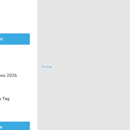
er
Anzeige
ress 2026
y Tag
se