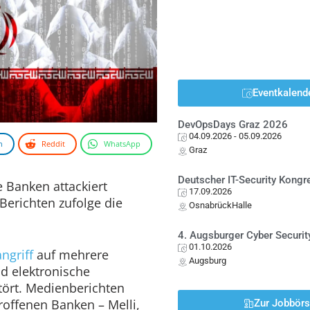
Eventkalend
DevOpsDays Graz 2026
04.09.2026
- 05.09.2026
n
Reddit
WhatsApp
Graz
Deutscher IT-Security Kong
e Banken attackiert
17.09.2026
erichten zufolge die
OsnabrückHalle
4. Augsburger Cyber Securit
01.10.2026
ngriff
auf mehrere
Augsburg
nd elektronische
tört. Medienberichten
roffenen Banken – Melli,
Zur Jobbör