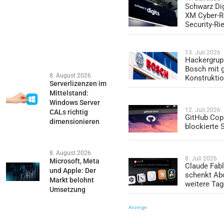
Schwarz Dig
XM Cyber-R
Security-Ri
13. Juli 2026
Hackergrup
Bosch mit 
8. August 2026
Konstrukti
Serverlizenzen im
Mittelstand:
Windows Server
12. Juli 2026
CALs richtig
GitHub Copi
dimensionieren
blockierte
8. August 2026
8. Juli 2026
Microsoft, Meta
Claude Fabl
und Apple: Der
schenkt Ab
Markt belohnt
weitere Ta
Umsetzung
Anzeige