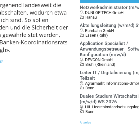
ergehend landesweit die
Netzwerkadministrator (m/w
abschalten, wodurch etwa
DUNLOP TECH GmbH
Hanau
ch sind. So sollen
Abteilungsleitung (w/m/d) S
den und die Sicherheit der
Ruhrbahn GmbH
gewährleistet werden,
Essen (Ruhr)
s Banken-Koordinationsrats
Application Specialist /
gh».
Anwendungsbetreuer - Softw
Konfiguration (m/w/d)
DEVCON GmbH
ige
Brühl (Rheinland)
Leiter IT / Digitalisierung (m
Teilzeit
Agrarmarkt Informations-Gmb
Bonn
Duales Studium Wirtschafts
(m/w/d) WS 2026
HIL Heeresinstandsetzungslo
Bonn
Anzeige