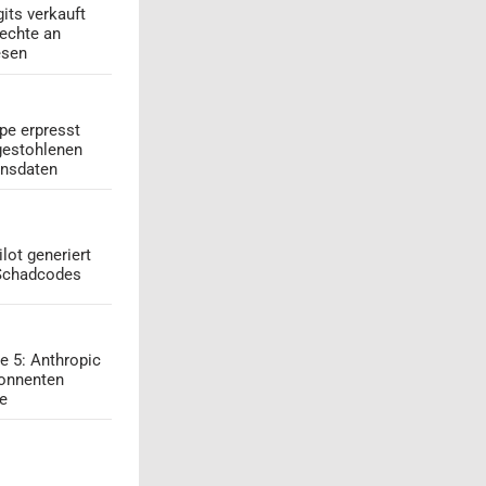
its verkauft
echte an
esen
pe erpresst
gestohlenen
onsdaten
lot generiert
 Schadcodes
e 5: Anthropic
onnenten
ge