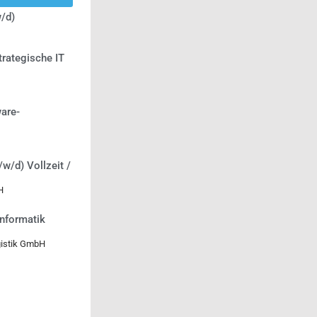
/d)
trategische IT
are-
/w/d) Vollzeit /
H
informatik
gistik GmbH