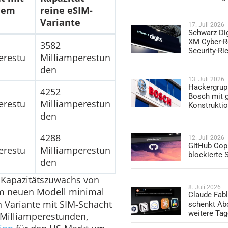
hem
reine eSIM-
Variante
17. Juli 2026
Schwarz Dig
XM Cyber-R
3582
Security-Ri
erestu
Milliamperestun
den
13. Juli 2026
Hackergrup
4252
Bosch mit 
erestu
Milliamperestun
Konstrukti
den
4288
12. Juli 2026
GitHub Copi
erestu
Milliamperestun
blockierte
den
r Kapazitätszuwachs von
8. Juli 2026
m neuen Modell minimal
Claude Fabl
en Variante mit SIM-Schacht
schenkt Ab
weitere Ta
8 Milliamperestunden,