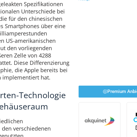
geleakten Spezifikationen
gionalen Unterschiede bei
die für den chinesischen
es Smartphones über eine
Milliamperestunden
den US-amerikanischen
ut den vorliegenden
ßeren Zelle von 4288
ttet. Diese Differenzierung
phie, die Apple bereits bei
 implementiert hat.
Premium Anbi
arten-Technologie
Gehäuseraum
iedlichen
n den verschiedenen
 genutzten