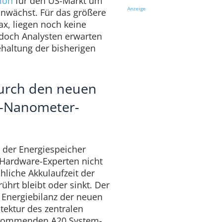
ion
für den US-Markt um
Anzeige
nwächst. Für das größere
x, liegen noch keine
 doch Analysten erwarten
ehaltung der bisherigen
durch den neuen
2-Nanometer-
 der Energiespeicher
t Hardware-Experten nicht
hliche Akkulaufzeit der
hrt bleibt oder sinkt. Der
 Energiebilanz der neuen
itektur des zentralen
n kommenden A20 System-