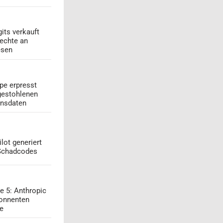
its verkauft
echte an
esen
pe erpresst
gestohlenen
onsdaten
lot generiert
 Schadcodes
e 5: Anthropic
onnenten
ge