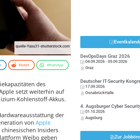
Eventkalend
quelle-Yasu31-shutterstock.com
DevOpsDays Graz 2026
04.09.2026
- 05.09.2026
n
Reddit
WhatsApp
Graz
Deutscher IT-Security Kong
iekapazitäten des
17.09.2026
ple setzt weiterhin auf
OsnabrückHalle
lizium-Kohlenstoff-Akkus.
4. Augsburger Cyber Securit
01.10.2026
Hardwareausstattung der
Augsburg
neration von
Apple
s chinesischen Insiders
 Plattform Weibo geben
Zur Jobbör