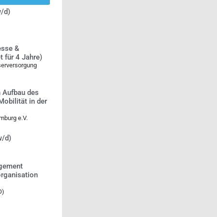
/d)
esse &
 für 4 Jahre)
serversorgung
n Aufbau des
bilität in der
mburg e.V.
w/d)
agement
rganisation
O)