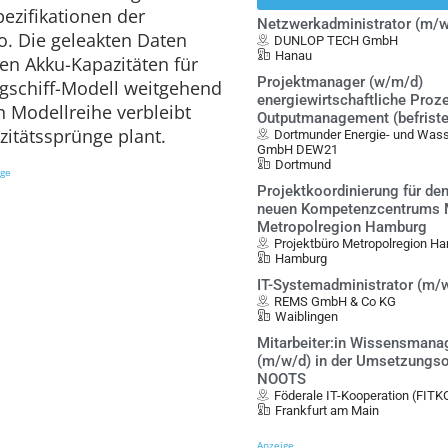
Spezifikationen der
Netzwerkadministrator (m/w
o. Die geleakten Daten
DUNLOP TECH GmbH
Hanau
en Akku-Kapazitäten für
Projektmanager (w/m/d)
ggschiff-Modell weitgehend
energiewirtschaftliche Proz
n Modellreihe verbleibt
Outputmanagement (befristet
zitätssprünge plant.
Dortmunder Energie- und Was
GmbH DEW21
Dortmund
ige
Projektkoordinierung für de
neuen Kompetenzcentrums Mo
Metropolregion Hamburg
Projektbüro Metropolregion Ha
Hamburg
IT-Systemadministrator (m/
REMS GmbH & Co KG
Waiblingen
Mitarbeiter:in Wissensman
(m/w/d) in der Umsetzungso
NOOTS
Föderale IT-Kooperation (FITK
Frankfurt am Main
Anzeige