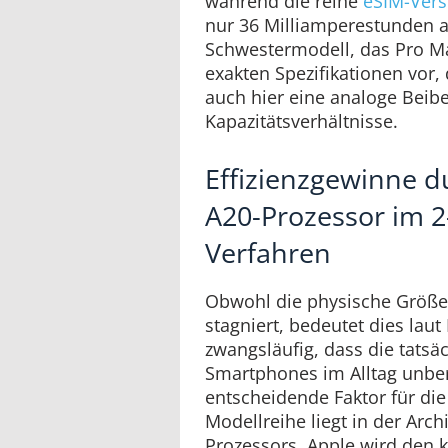
während die reine
eSIM-Vers
nur 36 Milliamperestunden a
Schwestermodell, das Pro Ma
exakten Spezifikationen vor,
auch hier eine analoge Beib
Kapazitätsverhältnisse.
Effizienzgewinne 
A20-Prozessor im 
Verfahren
Obwohl die physische Größe
stagniert, bedeutet dies lau
zwangsläufig, dass die tatsäc
Smartphones im Alltag unberü
entscheidende Faktor für die
Modellreihe liegt in der Arch
Prozessors. Apple wird de