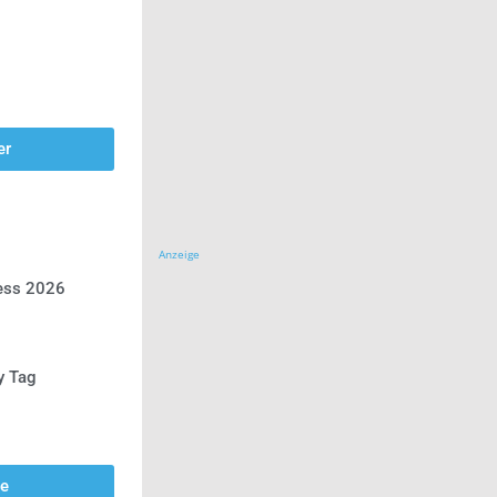
er
Anzeige
ress 2026
y Tag
se