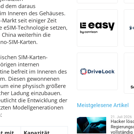
und dem daraus
 im Inneren des Gehäuses.
arkt seit einiger Zeit
le eSIM-Technologie setzen,
 China weiterhin die
no-SIM-Karten.
ischen SIM-Karten-
örigen internen
tine befreit im Inneren des
um. Diesen gewonnenen
s, um eine physisch größere
scher Ladung einzubauen.
utlicht die Entwicklung der
Meistgelesene Artikel
etzten Modellgenerationen
:
21. Juli 2026
Hacker lös
Regierungs
t mit
Kapazität
vollständig