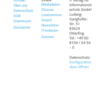
Kontakt
Mediadaten
Informationst
Über uns
echnik GmbH
Glossar
Datenschutz
Ludwig-
Leserservice
AGB
Ganghofer-
Award
Impressum
Str. 51
Newsletter
Disclaimer
83624
IT-Anbieter
Otterfing
Autoren
Tel.: +49 (0)
8104 / 64 94
– 0
Datenschutz:
Konfiguration
sbox öffnen
Bilder:
shutterstock.c
om
© 2007 – 2026 www.it-daily.net