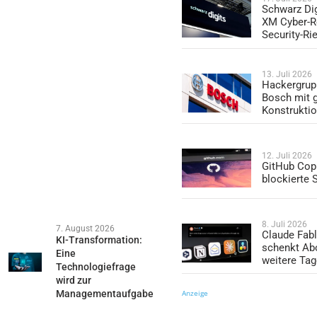
Schwarz Dig
XM Cyber-R
Security-Ri
13. Juli 2026
Hackergrup
Bosch mit 
Konstrukti
12. Juli 2026
GitHub Copi
blockierte
8. Juli 2026
7. August 2026
Claude Fabl
KI-Transformation:
schenkt Ab
Eine
weitere Ta
Technologiefrage
wird zur
Managementaufgabe
Anzeige