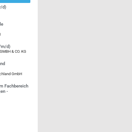
/d)
le
H
w/m/d)
MBH & CO. KG
und
tschland GmbH
m Fachbereich
en -