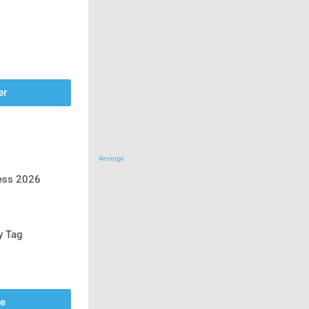
er
Anzeige
ress 2026
y Tag
se