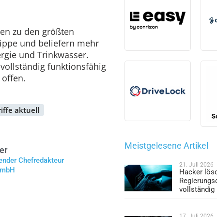
en zu den größten
Lippe und beliefern mehr
rgie und Trinkwasser.
vollständig funktionsfähig
 offen.
ffe aktuell
Meistgelesene Artikel
er
tender Chefredakteur
21. Juli 2026
 GmbH
Hacker lös
Regierungs
vollständig
17. Juli 2026