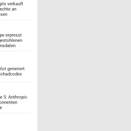
its verkauft
echte an
esen
pe erpresst
gestohlenen
onsdaten
lot generiert
 Schadcodes
e 5: Anthropic
onnenten
ge