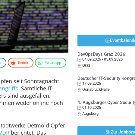
Eventkalend
DevOpsDays Graz 2026
04.09.2026
- 05.09.2026
n
Reddit
WhatsApp
Graz
Deutscher IT-Security Kong
pfen seit Sonntagnacht
17.09.2026
ngriffs
. Sämtliche IT-
OsnabrückHalle
rs sind ausgefallen,
hmen weder online noch
4. Augsburger Cyber Securit
01.10.2026
Augsburg
Stadtwerke Detmold Opfer
WDR
berichtet. Das
Zur Jobbör