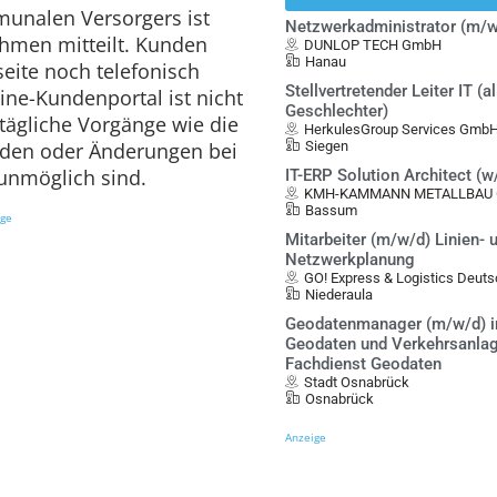
unalen Versorgers ist
Netzwerkadministrator (m/w
hmen mitteilt. Kunden
DUNLOP TECH GmbH
Hanau
ite noch telefonisch
Stellvertretender Leiter IT (al
ne-Kundenportal ist nicht
Geschlechter)
tägliche Vorgänge wie die
HerkulesGroup Services Gmb
nden oder Änderungen bei
Siegen
unmöglich sind.
IT-ERP Solution Architect (
KMH-KAMMANN METALLBAU G
Bassum
ige
Mitarbeiter (m/w/d) Linien- 
Netzwerkplanung
GO! Express & Logistics Deu
Niederaula
Geodatenmanager (m/w/d) i
Geodaten und Verkehrsanlag
Fachdienst Geodaten
Stadt Osnabrück
Osnabrück
Anzeige