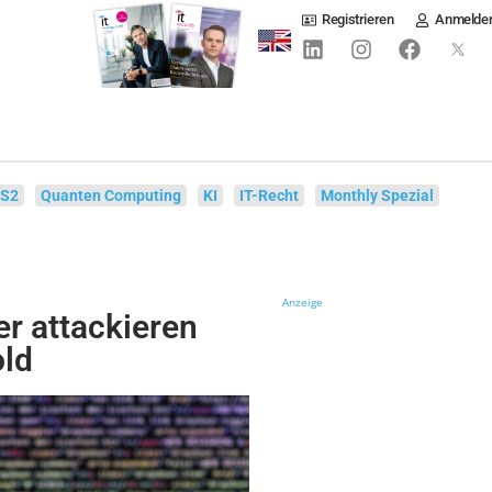
Registrieren
Anmelde
IS2
Quanten Computing
KI
IT-Recht
Monthly Spezial
Anzeige
er attackieren
ld