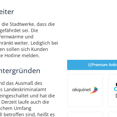
eiter
n die Stadtwerke, dass die
gefährdet sei. Die
, Fernwärme und
ränkt weiter. Lediglich bei
en sollen sich Kunden
te Hotline melden.
Premium Anbi
intergründen
und das Ausmaß des
Das Landeskriminalamt
ingeschaltet und hat die
erzeit laufe auch die
elchem Umfang
 betroffen sind, heißt es