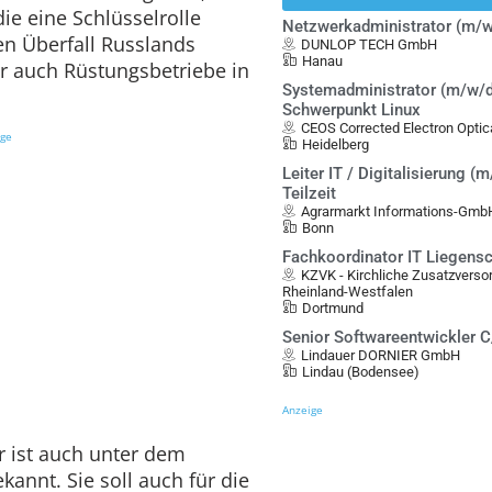
ie eine Schlüsselrolle
Netzwerkadministrator (m/w
n Überfall Russlands
DUNLOP TECH GmbH
Hanau
er auch Rüstungsbetriebe in
Systemadministrator (m/w/d
Schwerpunkt Linux
CEOS Corrected Electron Opt
ige
Heidelberg
Leiter IT / Digitalisierung (m
Teilzeit
Agrarmarkt Informations-Gmb
Bonn
Fachkoordinator IT Liegens
KZVK - Kirchliche Zusatzvers
Rheinland-Westfalen
Dortmund
Senior Softwareentwickler 
Lindauer DORNIER GmbH
Lindau (Bodensee)
Anzeige
 ist auch unter dem
annt. Sie soll auch für die