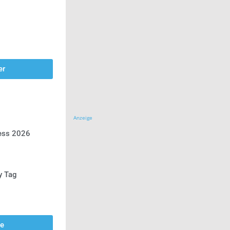
er
Anzeige
ress 2026
y Tag
se