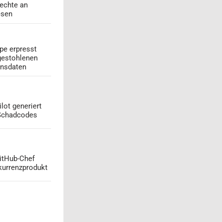
echte an
esen
pe erpresst
gestohlenen
onsdaten
lot generiert
 Schadcodes
GitHub-Chef
kurrenzprodukt