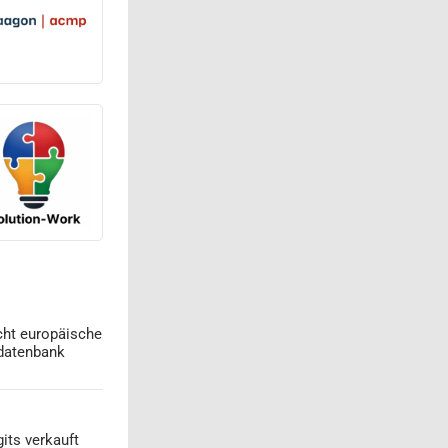
cht europäische
datenbank
its verkauft