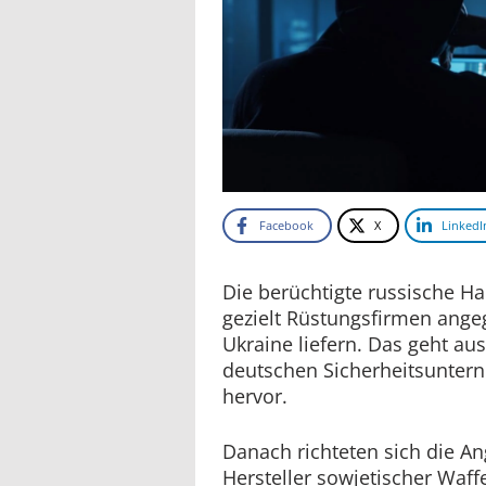
Facebook
X
LinkedI
Die berüchtigte russische H
gezielt Rüstungsfirmen angeg
Ukraine liefern. Das geht aus
deutschen Sicherheitsunter
hervor.
Danach richteten sich die An
Hersteller sowjetischer Waff