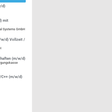
/d)
) mit
ical Systems GmbH
/w/d) Vollzeit /
H
chaften (m/w/d)
orgungskasse
C/C++ (m/w/d)