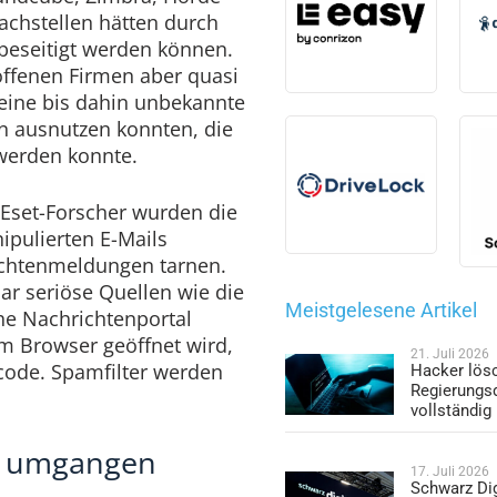
chstellen hätten durch
beseitigt werden können.
offenen Firmen aber quasi
 eine bis dahin unbekannte
n ausnutzen konnten, die
 werden konnte.
Eset-Forscher wurden die
nipulierten E-Mails
richtenmeldungen tarnen.
ar seriöse Quellen wie die
Meistgelesene Artikel
he Nachrichtenportal
im Browser geöffnet wird,
21. Juli 2026
dcode. Spamfilter werden
Hacker lös
Regierungs
.
vollständig
z umgangen
17. Juli 2026
Schwarz Dig