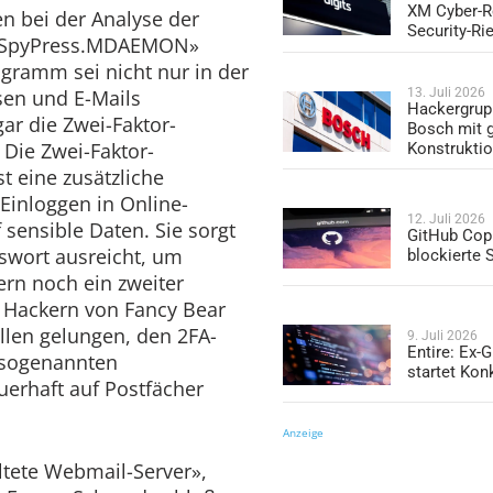
XM Cyber-R
n bei der Analyse der
Security-Ri
e «SpyPress.MDAEMON»
ogramm sei nicht nur in der
13. Juli 2026
sen und E-Mails
Hackergrup
ar die Zwei-Faktor-
Bosch mit 
 Die Zwei-Faktor-
Konstrukti
st eine zusätzliche
inloggen in Online-
12. Juli 2026
 sensible Daten. Sie sorgt
GitHub Copi
sswort ausreicht, um
blockierte
n noch ein zweiter
 Hackern von Fancy Bear
llen gelungen, den 2FA-
9. Juli 2026
Entire: Ex-
 sogenannten
startet Kon
rhaft auf Postfächer
Anzeige
ltete Webmail-Server»,