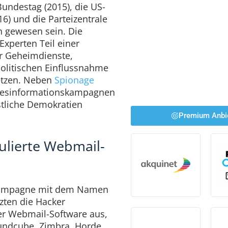
undestag (2015), die US-
016) und die Parteizentrale
h gewesen sein. Die
Experten Teil einer
er Geheimdienste,
 politischen Einflussnahme
etzen. Neben
Spionage
 Desinformationskampagnen
stliche Demokratien
Premium Anbi
ulierte Webmail-
ekampagne mit dem Namen
zten die Hacker
ter Webmail-Software aus,
undcube, Zimbra, Horde