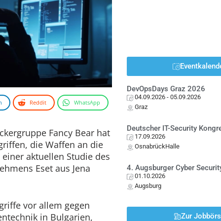
Eventkalend
DevOpsDays Graz 2026
04.09.2026
- 05.09.2026
n
Reddit
WhatsApp
Graz
Deutscher IT-Security Kong
ackergruppe Fancy Bear hat
17.09.2026
riffen, die Waffen an die
OsnabrückHalle
 einer aktuellen Studie des
nehmens Eset aus Jena
4. Augsburger Cyber Securit
01.10.2026
Augsburg
griffe vor allem gegen
entechnik in Bulgarien,
Zur Jobbör