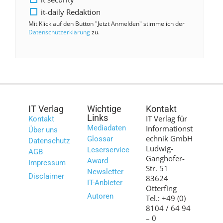
it-daily Redaktion
Mit Klick auf den Button "Jetzt Anmelden" stimme ich der
Datenschutzerklärung
zu.
IT Verlag
Wichtige
Kontakt
Links
IT Verlag für
Kontakt
Mediadaten
Informationst
Über uns
echnik GmbH
Glossar
Datenschutz
Ludwig-
Leserservice
AGB
Ganghofer-
Award
Impressum
Str. 51
Newsletter
Disclaimer
83624
IT-Anbieter
Otterfing
Autoren
Tel.: +49 (0)
8104 / 64 94
– 0