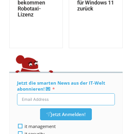
bekommen
für Windows 11
Robotaxi-
zurück
Lizenz
Jetzt die smarten News aus der IT-Welt
abonnieren! 💌
Jetzt Anmelden!
it management
it security