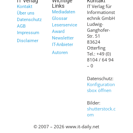
IT Verlag
Wichtige
Kontakt
Links
IT Verlag für
Kontakt
Mediadaten
Informationst
Über uns
echnik GmbH
Glossar
Datenschutz
Ludwig-
Leserservice
AGB
Ganghofer-
Award
Impressum
Str. 51
Newsletter
Disclaimer
83624
IT-Anbieter
Otterfing
Autoren
Tel.: +49 (0)
8104 / 64 94
– 0
Datenschutz:
Konfiguration
sbox öffnen
Bilder:
shutterstock.c
om
© 2007 – 2026 www.it-daily.net